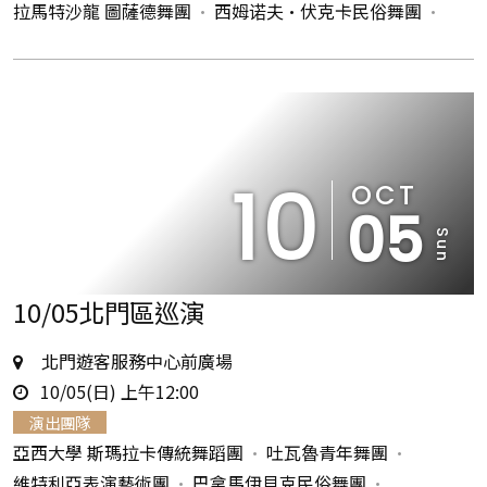
拉馬特沙龍 圖薩德舞團
西姆诺夫•伏克卡民俗舞團
10
OCT
05
Sun
10/05北門區巡演
地
北門遊客服務中心前廣場
時
點
10/05(日) 上午12:00
間
演出團隊
亞西大學 斯瑪拉卡傳統舞蹈團
吐瓦魯青年舞團
維特利亞表演藝術團
巴拿馬伊貝克民俗舞團