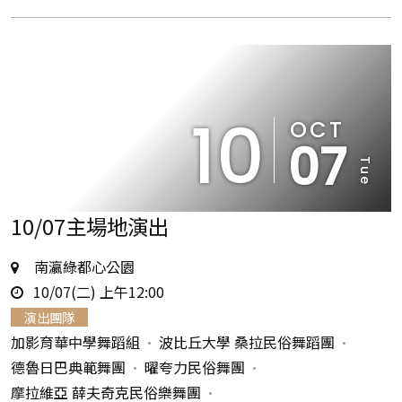
10
OCT
07
Tue
10/07主場地演出
地
南瀛綠都心公園
時
點
10/07(二) 上午12:00
間
演出團隊
加影育華中學舞蹈組
波比丘大學 桑拉民俗舞蹈團
德魯日巴典範舞團
曜夸力民俗舞團
摩拉維亞 薛夫奇克民俗樂舞團