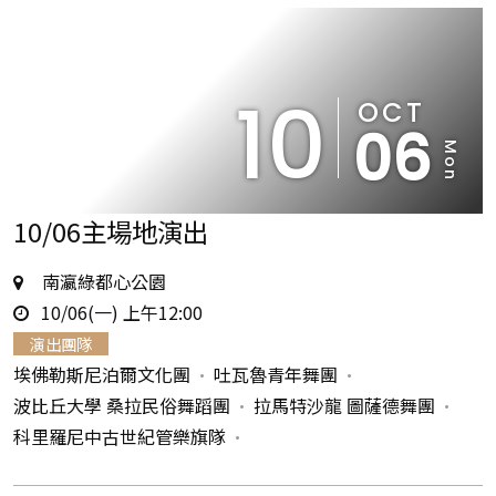
10
OCT
06
Mon
10/06主場地演出
地
南瀛綠都心公園
時
點
10/06(一) 上午12:00
間
演出團隊
埃佛勒斯尼泊爾文化團
吐瓦魯青年舞團
波比丘大學 桑拉民俗舞蹈團
拉馬特沙龍 圖薩德舞團
科里羅尼中古世紀管樂旗隊