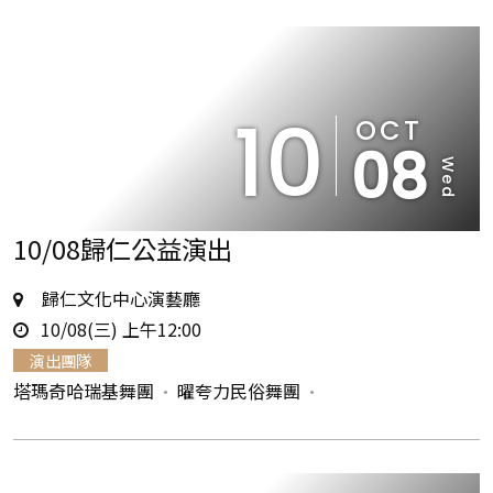
10
OCT
08
Wed
10/08歸仁公益演出
地
歸仁文化中心演藝廳
時
點
10/08(三) 上午12:00
間
演出團隊
塔瑪奇哈瑞基舞團
曜夸力民俗舞團