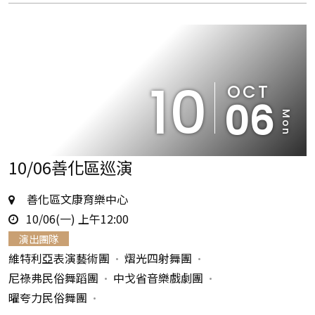
10
OCT
06
Mon
10/06善化區巡演
地
善化區文康育樂中心
時
點
10/06(一) 上午12:00
間
演出團隊
維特利亞表演藝術團
熠光四射舞團
尼祿弗民俗舞蹈團
中戈省音樂戲劇團
曜夸力民俗舞團