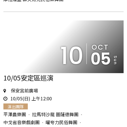
10
OCT
05
Sun
10/05安定區巡演
地
保安宮前廣場
時
點
10/05(日) 上午12:00
間
演出團隊
平澤農樂團
拉馬特沙龍 圖薩德舞團
中戈省音樂戲劇團
曜夸力民俗舞團