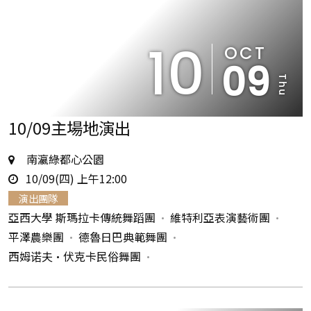
10
OCT
09
Thu
10/09主場地演出
地
南瀛綠都心公園
時
點
10/09(四) 上午12:00
間
演出團隊
亞西大學 斯瑪拉卡傳統舞蹈團
維特利亞表演藝術團
平澤農樂團
德魯日巴典範舞團
西姆诺夫•伏克卡民俗舞團