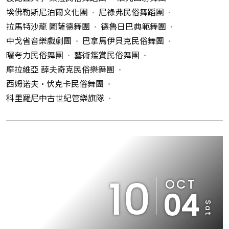
埃佛勒斯尼泊爾文化團
尼祿弗民俗舞蹈團
拉馬特沙龍 圖薩德舞團
德魯日巴典範舞團
中戈省音樂戲劇團
巴拿馬伊貝克民俗舞團
曜夸力民俗舞團
藝術鑑賞民俗舞團
摩拉維亞 薛夫奇克民俗樂舞團
西姆诺夫•伏克卡民俗舞團
科里羅尼中古世紀管樂旗隊
10
OCT
04
Sat