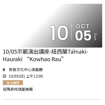
10
OCT
05
Sun
10/05示範演出講座-紐西蘭Tāmaki-
Hauraki “Kowhao Rau”
地
新營文化中心演藝廳
時
點
10/05(日) 上午12:00
間
演出團隊
塔瑪奇哈瑞基舞團