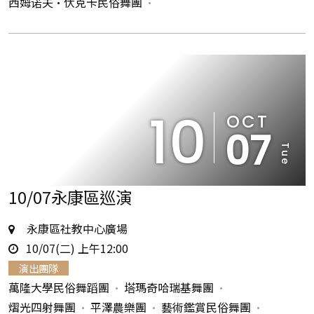
西姆诺夫•伏克卡民俗舞團
10
OCT
07
Tue
10/07永康區巡演
地
永康區社教中心廣場
時
點
10/07(二) 上午12:00
間
演出團隊
萬隆大學民俗舞蹈團
塔瑪奇哈瑞基舞團
熠光四射舞團
平澤農樂團
藝術鑑賞民俗舞團