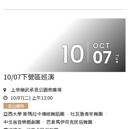
10
OCT
07
Tue
10/07下營區巡演
地
上帝廟武承恩公園旁廣場
時
點
10/07(二) 上午12:00
間
演出團隊
亞西大學 斯瑪拉卡傳統舞蹈團
吐瓦魯青年舞團
中戈省音樂戲劇團
巴拿馬伊貝克民俗舞團