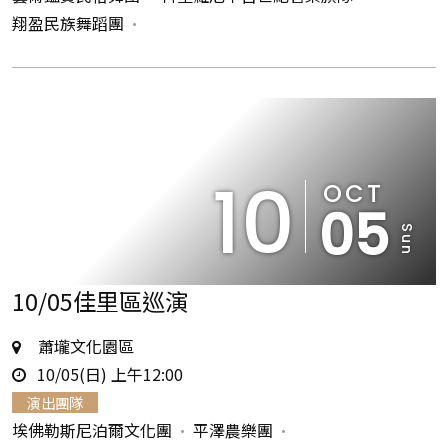
翔盈民族舞蹈團
10
OCT
05
Sun
10/05佳里區巡演
地
蕭壠文化園區
時
點
10/05(日) 上午12:00
間
演出團隊
埃佛勒斯尼泊爾文化團
平澤農樂團