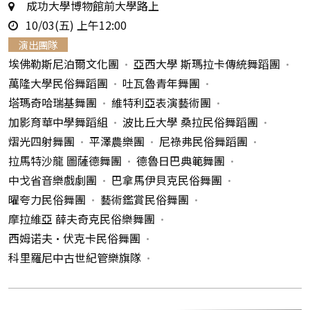
地
成功大學博物館前大學路上
時
點
10/03(五) 上午12:00
間
演出團隊
埃佛勒斯尼泊爾文化團
亞西大學 斯瑪拉卡傳統舞蹈團
萬隆大學民俗舞蹈團
吐瓦魯青年舞團
塔瑪奇哈瑞基舞團
維特利亞表演藝術團
加影育華中學舞蹈組
波比丘大學 桑拉民俗舞蹈團
熠光四射舞團
平澤農樂團
尼祿弗民俗舞蹈團
拉馬特沙龍 圖薩德舞團
德魯日巴典範舞團
中戈省音樂戲劇團
巴拿馬伊貝克民俗舞團
曜夸力民俗舞團
藝術鑑賞民俗舞團
摩拉維亞 薛夫奇克民俗樂舞團
西姆诺夫•伏克卡民俗舞團
科里羅尼中古世紀管樂旗隊