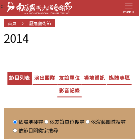
:::
:::
:::
menu
首頁
歷屆藝術節
2014
節目列表
演出團隊
友誼單位
場地資訊
媒體專區
影音記錄
依場地搜尋
依友誼單位搜尋
依演藝團隊搜尋
依節目關鍵字搜尋