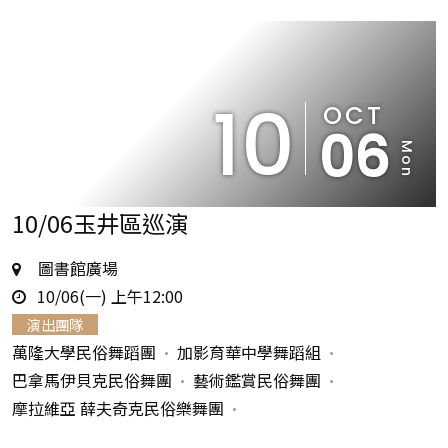
10
OCT
06
Mon
10/06玉井區巡演
地
圖書館廣場
時
點
10/06(一) 上午12:00
間
演出團隊
萬隆大學民俗舞蹈團
加影育華中學舞蹈組
巴拿馬伊貝克民俗舞團
藝術鑑賞民俗舞團
摩拉維亞 薛夫奇克民俗樂舞團