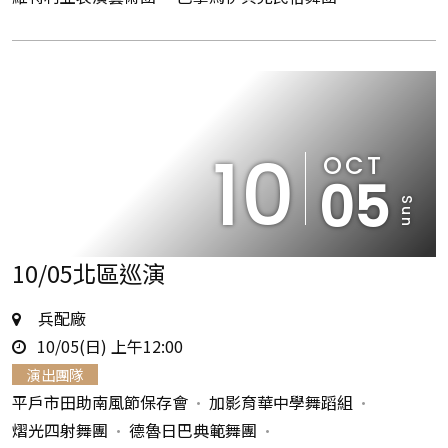
10
OCT
05
Sun
10/05北區巡演
地
兵配廠
時
點
10/05(日) 上午12:00
間
演出團隊
平戶市田助南風節保存會
加影育華中學舞蹈組
熠光四射舞團
德魯日巴典範舞團