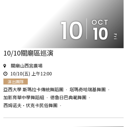
10
OCT
10
Fri
10/10關廟區巡演
地
關廟山西宮廣場
時
點
10/10(五) 上午12:00
間
演出團隊
亞西大學 斯瑪拉卡傳統舞蹈團
塔瑪奇哈瑞基舞團
加影育華中學舞蹈組
德魯日巴典範舞團
西姆诺夫•伏克卡民俗舞團