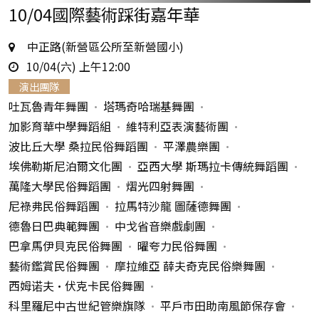
10/04國際藝術踩街嘉年華
地
中正路(新營區公所至新營國小)
時
點
10/04(六) 上午12:00
間
演出團隊
吐瓦魯青年舞團
塔瑪奇哈瑞基舞團
加影育華中學舞蹈組
維特利亞表演藝術團
波比丘大學 桑拉民俗舞蹈團
平澤農樂團
埃佛勒斯尼泊爾文化團
亞西大學 斯瑪拉卡傳統舞蹈團
萬隆大學民俗舞蹈團
熠光四射舞團
尼祿弗民俗舞蹈團
拉馬特沙龍 圖薩德舞團
德魯日巴典範舞團
中戈省音樂戲劇團
巴拿馬伊貝克民俗舞團
曜夸力民俗舞團
藝術鑑賞民俗舞團
摩拉維亞 薛夫奇克民俗樂舞團
西姆诺夫•伏克卡民俗舞團
科里羅尼中古世紀管樂旗隊
平戶市田助南風節保存會