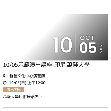
10
OCT
05
Sun
10/05示範演出講座-印尼 萬隆大學
地
新營文化中心演藝廳
時
點
10/05(日) 上午12:00
間
演出團隊
萬隆大學民俗舞蹈團