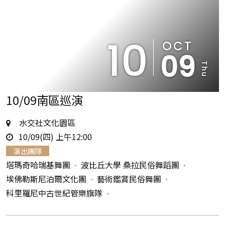
10
OCT
09
Thu
10/09南區巡演
地
水交社文化園區
時
點
10/09(四) 上午12:00
間
演出團隊
塔瑪奇哈瑞基舞團
波比丘大學 桑拉民俗舞蹈團
埃佛勒斯尼泊爾文化團
藝術鑑賞民俗舞團
科里羅尼中古世紀管樂旗隊