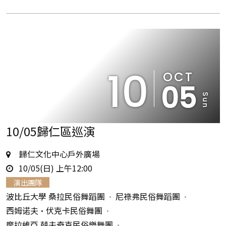
10
OCT
05
Sun
10/05歸仁區巡演
地
歸仁文化中心戶外廣場
時
點
10/05(日) 上午12:00
間
演出團隊
波比丘大學 桑拉民俗舞蹈團
尼祿弗民俗舞蹈團
西姆诺夫•伏克卡民俗舞團
摩拉維亞 薛夫奇克民俗樂舞團