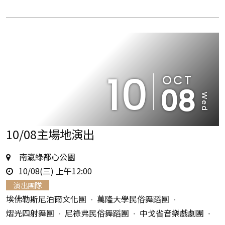
10
OCT
08
Wed
10/08主場地演出
地
南瀛綠都心公園
時
點
10/08(三) 上午12:00
間
演出團隊
埃佛勒斯尼泊爾文化團
萬隆大學民俗舞蹈團
熠光四射舞團
尼祿弗民俗舞蹈團
中戈省音樂戲劇團