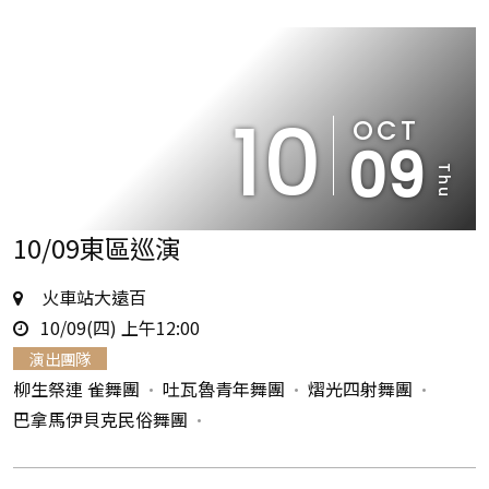
10
OCT
09
Thu
10/09東區巡演
地
火車站大遠百
時
點
10/09(四) 上午12:00
間
演出團隊
柳生祭連 雀舞團
吐瓦魯青年舞團
熠光四射舞團
巴拿馬伊貝克民俗舞團