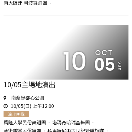
南大阪連 阿波舞踊團
10
OCT
05
Sun
10/05主場地演出
地
南瀛綠都心公園
時
點
10/05(日) 上午12:00
間
演出團隊
萬隆大學民俗舞蹈團
塔瑪奇哈瑞基舞團
藝術鑑賞民俗舞團
科里羅尼中古世紀管樂旗隊