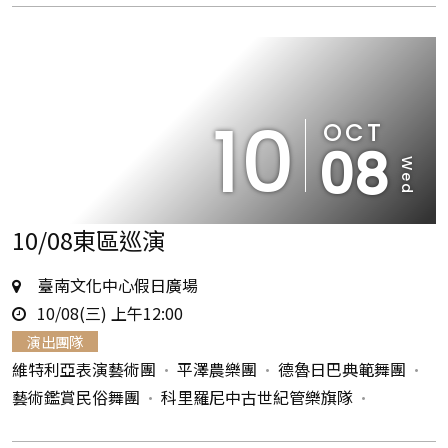
10
OCT
08
Wed
10/08東區巡演
地
臺南文化中心假日廣場
時
點
10/08(三) 上午12:00
間
演出團隊
維特利亞表演藝術團
平澤農樂團
德魯日巴典範舞團
藝術鑑賞民俗舞團
科里羅尼中古世紀管樂旗隊