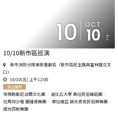
10
OCT
10
Fri
10/10新市區巡演
地
新市消防分隊東側重劃區（新市區民生路與富林路交叉
點
口）
時
10/10(五) 上午12:00
間
演出團隊
埃佛勒斯尼泊爾文化團
波比丘大學 桑拉民俗舞蹈團
拉馬特沙龍 圖薩德舞團
摩拉維亞 薛夫奇克民俗樂舞團
熠光四射舞團