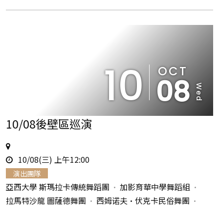
10
OCT
08
Wed
10/08後壁區巡演
地
時
點
10/08(三) 上午12:00
間
演出團隊
亞西大學 斯瑪拉卡傳統舞蹈團
加影育華中學舞蹈組
拉馬特沙龍 圖薩德舞團
西姆诺夫•伏克卡民俗舞團