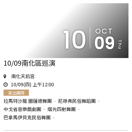
10
OCT
09
Thu
10/09南化區巡演
地
南化天后宮
時
點
10/09(四) 上午12:00
間
演出團隊
拉馬特沙龍 圖薩德舞團
尼祿弗民俗舞蹈團
中戈省音樂戲劇團
熠光四射舞團
巴拿馬伊貝克民俗舞團