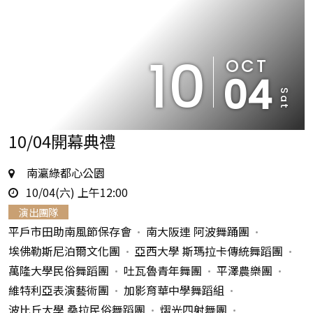
10
OCT
04
Sat
10/04開幕典禮
地
南瀛綠都心公園
時
點
10/04(六) 上午12:00
間
演出團隊
平戶市田助南風節保存會
南大阪連 阿波舞踊團
埃佛勒斯尼泊爾文化團
亞西大學 斯瑪拉卡傳統舞蹈團
萬隆大學民俗舞蹈團
吐瓦魯青年舞團
平澤農樂團
維特利亞表演藝術團
加影育華中學舞蹈組
波比丘大學 桑拉民俗舞蹈團
熠光四射舞團