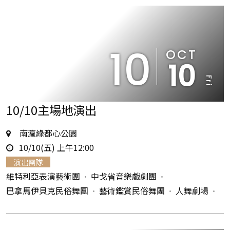
10
OCT
10
Fri
10/10主場地演出
地
南瀛綠都心公園
時
點
10/10(五) 上午12:00
間
演出團隊
維特利亞表演藝術團
中戈省音樂戲劇團
巴拿馬伊貝克民俗舞團
藝術鑑賞民俗舞團
人舞劇場