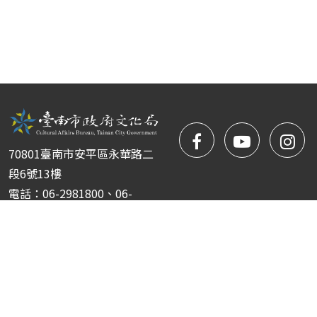
facebook
NYIFFT
NY
70801臺南市安平區永華路二
粉
youtube
yo
段6號13樓
電話：06-2981800、06-
絲
2981722
傳真：06-2952151
團
Copyright © 臺南市政府文化局 南瀛國際民俗藝術節 版權所
有 ｜
隱私權保護政策
|
網站安全政策
|
政府網站資料開