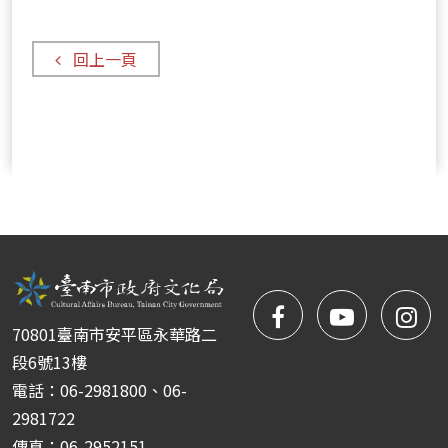
回上一頁
facebook
NYIFFT
NY
70801臺南市安平區永華路二
粉
youtube
yo
段6號13樓
電話：06-2981800、06-
絲
2981722
傳真：06-2952151