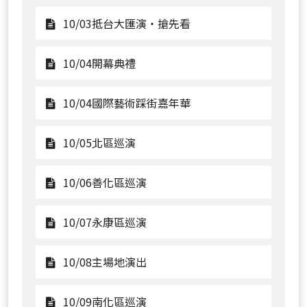
觀
10/03抵台大匯演‧搶先看
看
10/03
觀
10/04開幕典禮
抵
看
台
10/04
觀
10/04國際藝術踩街嘉年華
大
開
看
匯
幕
10/04
觀
10/05北區巡演
演‧
典
國
看
搶
禮
際
10/05
觀
10/06善化區巡演
先
藝
北
看
看
術
區
10/06
觀
10/07永康區巡演
踩
巡
善
看
街
演
化
10/07
觀
10/08主場地演出
嘉
區
永
看
年
巡
康
10/08
觀
10/09南化區巡演