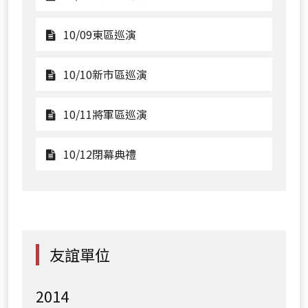
華
演
區
主
看
巡
場
10/09
觀
10/09東區巡演
演
地
南
看
演
化
10/09
觀
10/10新市區巡演
出
區
東
看
巡
區
10/10
觀
10/11將軍區巡演
演
巡
新
看
演
市
10/11
觀
10/12閉幕典禮
區
將
看
巡
軍
10/12
演
區
閉
巡
幕
演
典
友誼單位
禮
2014