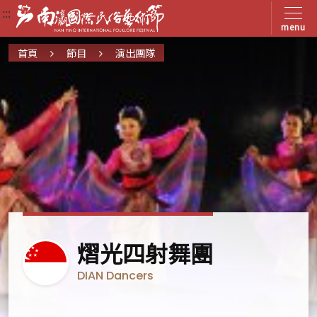
:::
:::
:::
menu
首頁
節目
演出團隊
新
熠光四射舞團
加
DIAN Dancers
坡