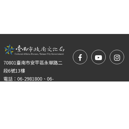
facebook
NYIFFT
NY
70801臺南市安平區永華路二
粉
youtube
yo
段6號13樓
電話：06-2981800、06-
絲
2981722
傳真：06-2952151
團
Copyright © 臺南市政府文化局 南瀛國際民俗藝術節 版權所
有 ｜
隱私權保護政策
|
網站安全政策
|
政府網站資料開