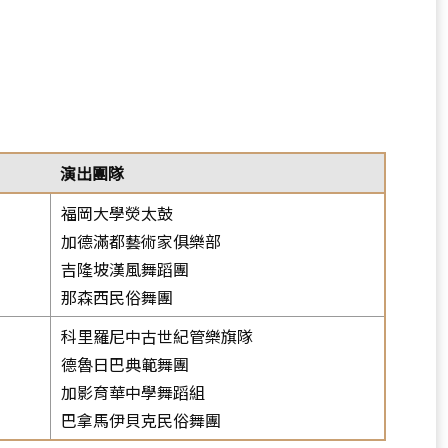
選
單)
演出團隊
福岡大學熒太鼓
加德滿都藝術家俱樂部
吉隆坡漢風舞蹈團
那森西民俗舞團
科里羅尼中古世紀管樂旗隊
德魯日巴典範舞團
加影育華中學舞蹈組
巴拿馬伊貝克民俗舞團