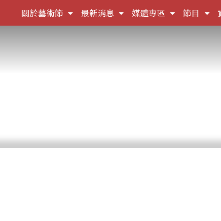
(按
(按
(按
(按
關於藝術節
最新消息
媒體專區
節目
鍵
鍵
鍵
鍵
盤
盤
盤
盤
[下]，
[下]，
[下]，
[下]
向
向
向
向
下
下
下
下
展
展
展
展
開
開
開
開
次
次
次
次
選
選
選
選
單)
單)
單)
單)