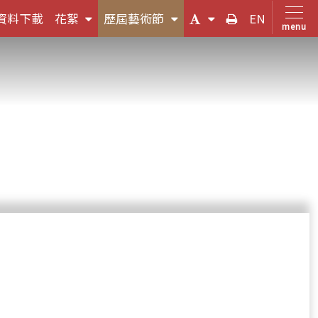
(按
(按
(字
友
資料下載
花絮
歷屆藝術節
EN
menu
鍵
鍵
體
善
盤
盤
大
列
，
[下]，
[下]，
小
印
向
向
切
下
下
換
展
展
(按
開
開
鍵
次
次
盤
選
選
[下]，
單)
單)
向
下
展
開
次