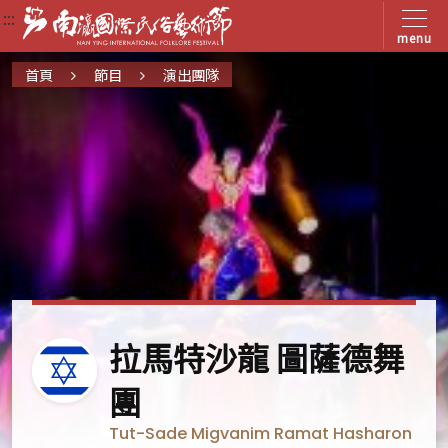
:::
:::
:::
menu
首頁
節目
演出團隊
以
拉馬特沙龍 圖薩德舞
色
團
列
Tut-Sade Migvanim Ramat Hasharon