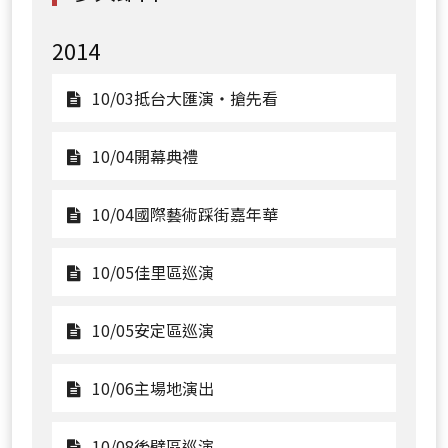
2014
觀
10/03抵台大匯演‧搶先看
看
10/03
觀
10/04開幕典禮
抵
看
台
10/04
觀
10/04國際藝術踩街嘉年華
大
開
看
匯
幕
10/04
觀
10/05佳里區巡演
演‧
典
國
看
搶
禮
際
10/05
觀
10/05安定區巡演
先
藝
佳
看
看
術
里
10/05
觀
10/06主場地演出
踩
區
安
看
街
巡
定
10/06
觀
10/08後壁區巡演