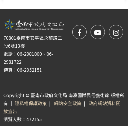
facebook
NYIFFT
NY
70801臺南市安平區永華路二
粉
youtube
yo
段6號13樓
電話：06-2981800、06-
絲
2981722
傳真：06-2952151
團
Copyright © 臺南市政府文化局 南瀛國際民俗藝術節 版權所
有 ｜
隱私權保護政策
|
網站安全政策
|
政府網站資料開
放宣告
瀏覽人數：472155