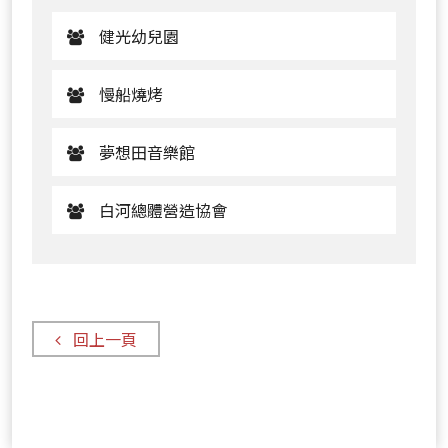
健光幼兒園
慢船燒烤
夢想田音樂館
白河總體營造協會
回上一頁