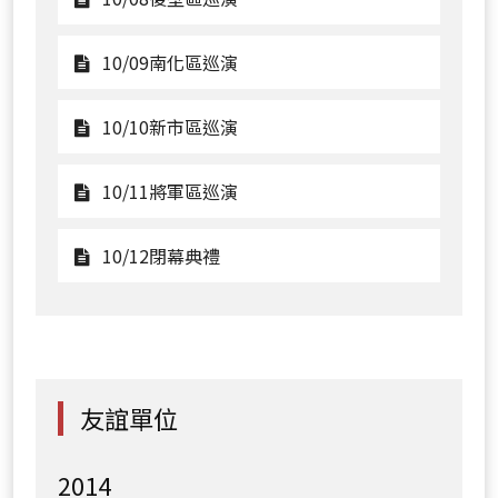
嘉
演
區
主
看
年
巡
場
10/08
觀
10/09南化區巡演
華
演
地
後
看
演
壁
10/09
觀
10/10新市區巡演
出
區
南
看
巡
化
10/10
觀
10/11將軍區巡演
演
區
新
看
巡
市
10/11
觀
10/12閉幕典禮
演
區
將
看
巡
軍
10/12
演
區
閉
巡
幕
演
典
友誼單位
禮
2014