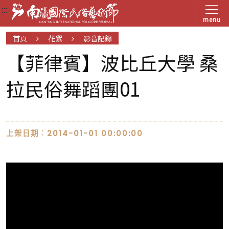
:::
:::
:::
menu
首頁
花絮
影音記錄
【菲律賓】波比丘大學 桑
拉民俗舞蹈團01
上架日期︰2014-01-01 00:00:00