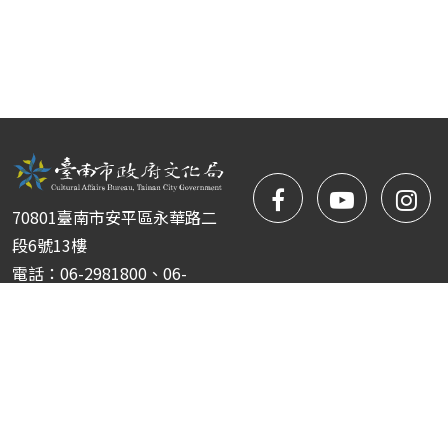
facebook
NYIFFT
NY
70801臺南市安平區永華路二
粉
youtube
yo
段6號13樓
電話：06-2981800、06-
絲
2981722
傳真：06-2952151
團
Copyright © 臺南市政府文化局 南瀛國際民俗藝術節 版權所
有 ｜
隱私權保護政策
|
網站安全政策
|
政府網站資料開