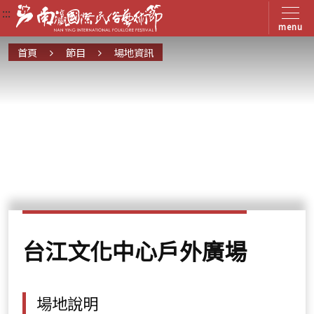
:::
:::
:::
menu
首頁
節目
場地資訊
台江文化中心戶外廣場
場地說明