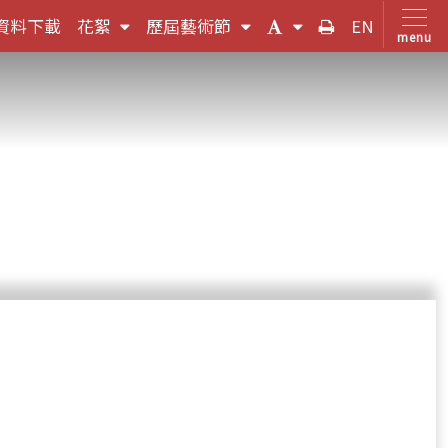
(按
(按
(字
友
資料下載
花絮
歷屆藝術節
EN
menu
鍵
鍵
體
善
盤
盤
大
列
，
[下]，
[下]，
小
印
向
向
切
下
下
換
展
展
(按
開
開
鍵
次
次
盤
選
選
[下]，
單)
單)
向
下
展
開
次