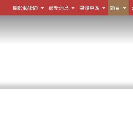
(按
(按
(按
(按
關於藝術節
最新消息
媒體專區
節目
鍵
鍵
鍵
鍵
盤
盤
盤
盤
[下]，
[下]，
[下]，
[下]
向
向
向
向
下
下
下
下
展
展
展
展
開
開
開
開
次
次
次
次
選
選
選
選
單)
單)
單)
單)