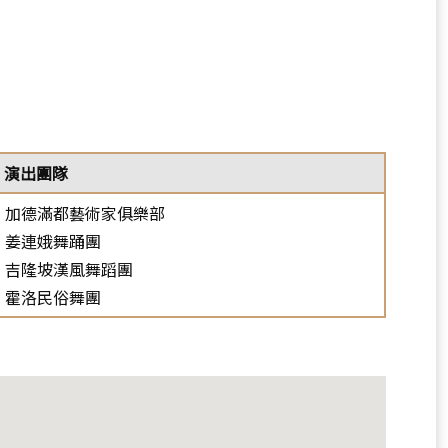
選
單)
演出團隊
加德滿都藝術家俱樂部
姜連娥舞踊團
吉隆坡漢風舞蹈團
霍洛民俗舞團