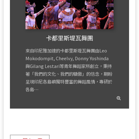
卡都里斯堤瓦舞團
來自印尼雅加達的卡都里斯堤瓦舞團由Leo
Mokodompit, Cheelvy, Donny Yoshinda
與Gilang Lestari等青年舞蹈家所創立，秉持
著「我們的文化、我們的驕傲」的信念，期盼
呈現印尼各島嶼獨特豐富的舞蹈風情，專研於
各島⋯
read
mor