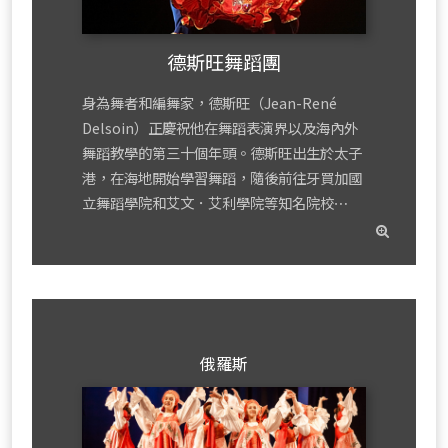
德斯旺舞蹈團
身為舞者和編舞家，德斯旺（Jean-René
Delsoin）正慶祝他在舞蹈表演界以及海內外
舞蹈教學的第三十個年頭。德斯旺出生於太子
港，在海地開始學習舞蹈，隨後前往牙買加國
立舞蹈學院和艾文．艾利學院等知名院校⋯
read
mor
俄羅斯