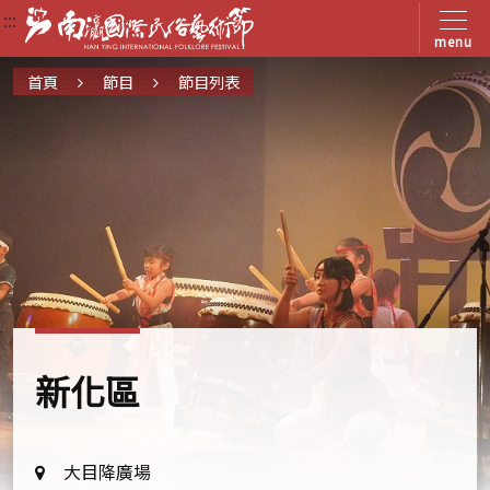
:::
:::
:::
menu
首頁
節目
節目列表
新化區
地
大目降廣場