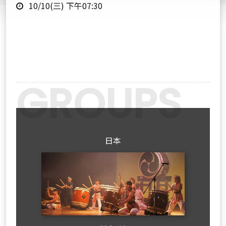
時
點
10/10(三) 下午07:30
間
Previous
Next
日本