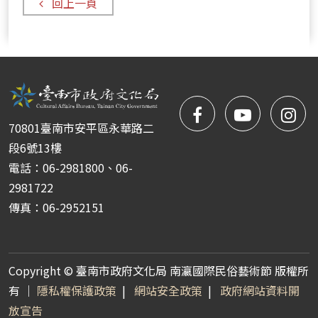
回上一頁
facebook
NYIFFT
NY
70801臺南市安平區永華路二
粉
youtube
yo
段6號13樓
電話：06-2981800、06-
絲
2981722
傳真：06-2952151
團
Copyright © 臺南市政府文化局 南瀛國際民俗藝術節 版權所
有 ｜
隱私權保護政策
|
網站安全政策
|
政府網站資料開
放宣告