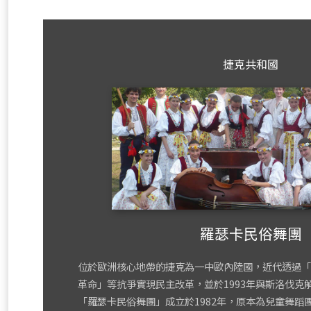
捷克共和國
羅瑟卡民俗舞團
位於歐洲核心地帶的捷克為一中歐內陸國，近代透過「
革命」等抗爭實現民主改革，並於1993年與斯洛伐克
「羅瑟卡民俗舞團」成立於1982年，原本為兒童舞蹈