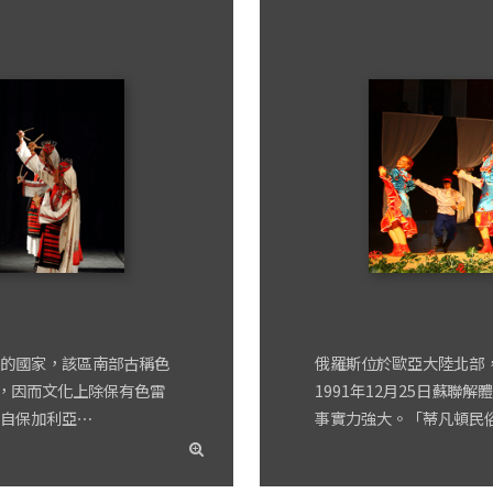
的國家，該區南部古稱色
俄羅斯位於歐亞大陸北部
爭，因而文化上除保有色雷
1991年12月25日蘇
自保加利亞⋯
事實力強大。「蒂凡頓民俗
read
more