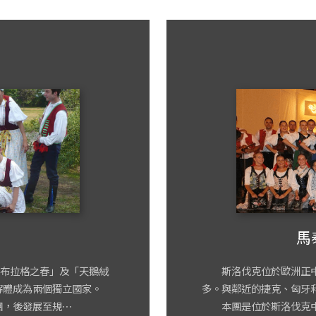
馬
布拉格之春」及「天鵝絨
斯洛伐克位於歐洲正中
解體成為兩個獨立國家。
多。與鄰近的捷克、匈牙
團，後發展至規⋯
本團是位於斯洛伐克中心