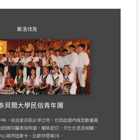
斯洛伐克
泰貝爾大學民俗青年團
央，自古是兵家必爭之地，也因此國內城堡數量甚
利因曾同屬奧匈帝國，關係密切，文化也息息相關。
城市班斯卡‧比斯特里察(B⋯