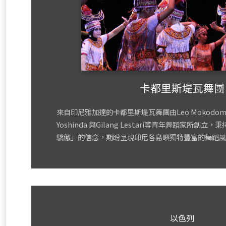
卡都里斯堤瓦舞團
來自印尼雅加達的卡都里斯堤瓦舞團由Leo Mokodompit, 
Yoshinda 與Gilang Lestari等青年舞蹈家所
驕傲」的信念，期盼呈現印尼各島嶼獨特豐富的舞蹈風
以色列