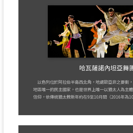
哈瓦薩諾內坦亞舞
以色列位於阿拉伯半島西北角，地處歐亞非之要衝，1
地區唯一的民主國家，也是世界上唯一以猶太人為主體
信仰，依傳統猶太教新年約在9至10月間（2016年為1