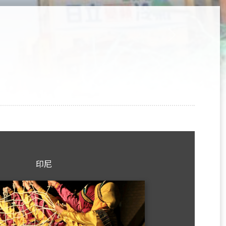
選
單)
Next
印尼