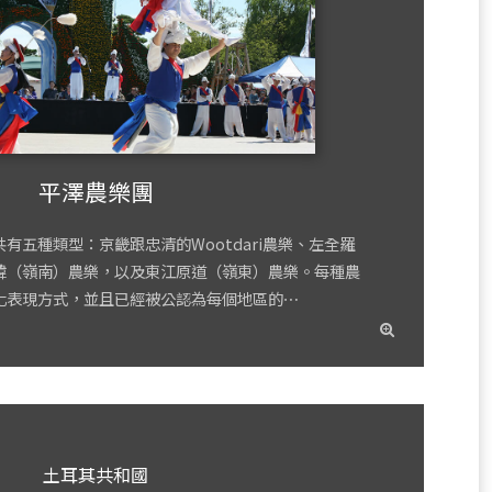
平澤農樂團
有五種類型：京畿跟忠清的Wootdari農樂、左全羅
韓（嶺南）農樂，以及東江原道（嶺東）農樂。每種農
化表現方式，並且已經被公認為每個地區的⋯
read
more
土耳其共和國