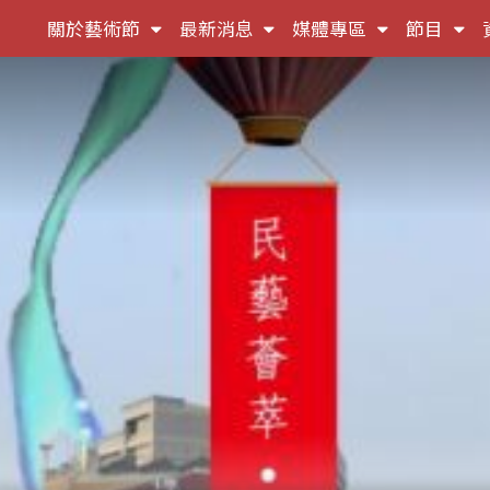
(按
(按
(按
(按
關於藝術節
最新消息
媒體專區
節目
鍵
鍵
鍵
鍵
盤
盤
盤
盤
[下]，
[下]，
[下]，
[下]
向
向
向
向
下
下
下
下
展
展
展
展
開
開
開
開
次
次
次
次
選
選
選
選
單)
單)
單)
單)