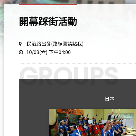
開幕踩街活動
地
民治路出發(路線圖請點我)
時
點
10/08(六) 下午04:00
間
日本