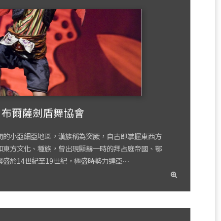
布爾薩劍盾舞協會
間的小亞細亞地區，漢族稱為突厥，自古即掌握東西方
和東方文化、種族，曾出現顯赫一時的拜占庭帝國、鄂
盛於14世紀至19世紀，極盛時勢力達亞⋯
read
more