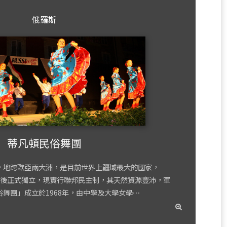
俄羅斯
蒂凡頓民俗舞團
，地跨歐亞兩大洲，是目前世界上疆域最大的國家，
聯解體後正式獨立，現實行聯邦民主制，其天然資源豐沛，軍
舞團」成立於1968年，由中學及大學女學⋯
read
more