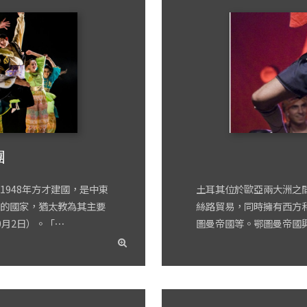
團
948年方才建國，是中東
土耳其位於歐亞兩大洲之
的國家，猶太教為其主要
絲路貿易，同時擁有西方
0月2日）。「⋯
圖曼帝國等。鄂圖曼帝國興
read
more