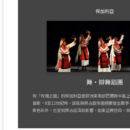
保加利亞
舞‧辯舞蹈團
有「玫瑰之國」的保加利亞是歐洲東南部巴爾幹半島上
雷斯，8至12世紀時，該區與拜占庭帝國頻繁發生戰
斯色彩外，也受到拜占廷深刻影響，如東正教信仰。來