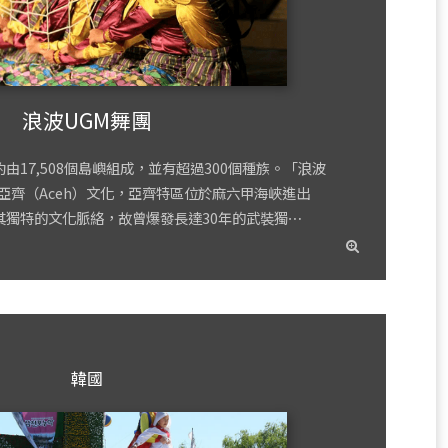
浪波UGM舞團
由17,508個島嶼組成，並有超過300個種族。「浪波
亞齊（Aceh）文化，亞齊特區位於麻六甲海峽進出
其獨特的文化脈絡，故曾爆發長達30年的武裝獨⋯
read
more
韓國