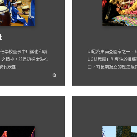
社
任學校董事中川誠也和前
印尼為東南亞國家之一，約
」之精神，並且透過太鼓推
UGM舞團」則專注於推廣
次代表熊⋯
口，有長期獨立的歷史及
read
more