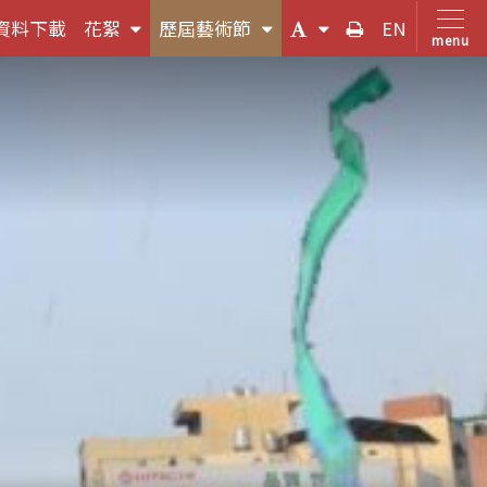
(按
(按
(字
友
資料下載
花絮
歷屆藝術節
EN
menu
鍵
鍵
體
善
盤
盤
大
列
，
[下]，
[下]，
小
印
向
向
切
下
下
換
展
展
(按
開
開
鍵
次
次
盤
選
選
[下]，
單)
單)
向
下
展
開
次