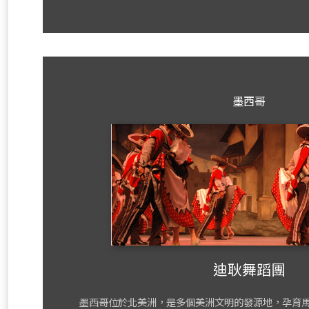
墨西哥
迪耿舞蹈團
墨西哥位於北美洲，是多個美洲文明的發源地，孕育馬