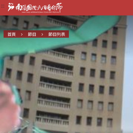
:::
:::
:::
首頁
節目
節目列表