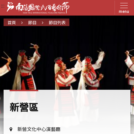
:::
:::
:::
menu
首頁
節目
節目列表
新營區
地
新營文化中心演藝廳