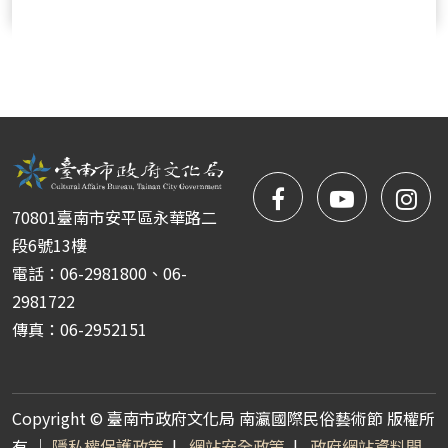
facebook
NYIFFT
NY
70801臺南市安平區永華路二
粉
youtube
yo
段6號13樓
電話：06-2981800、06-
絲
2981722
傳真：06-2952151
團
Copyright © 臺南市政府文化局 南瀛國際民俗藝術節 版權所
有 ｜
隱私權保護政策
|
網站安全政策
|
政府網站資料開