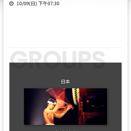
時
點
10/09(日) 下午07:30
間
Previous
Next
日本