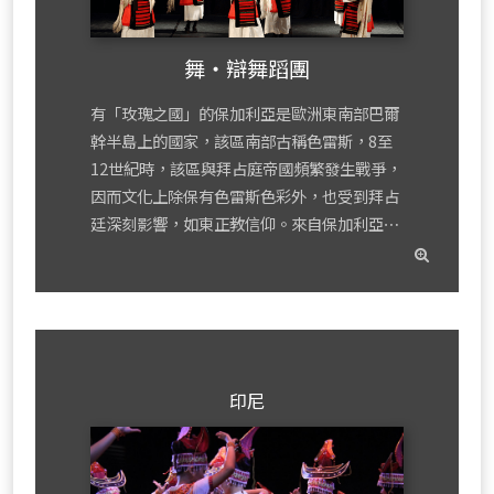
舞‧辯舞蹈團
有「玫瑰之國」的保加利亞是歐洲東南部巴爾
幹半島上的國家，該區南部古稱色雷斯，8至
12世紀時，該區與拜占庭帝國頻繁發生戰爭，
因而文化上除保有色雷斯色彩外，也受到拜占
廷深刻影響，如東正教信仰。來自保加利亞⋯
read
mor
印尼