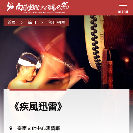
:::
:::
:::
menu
首頁
節目
節目列表
《疾風迅雷》
地
臺南文化中心演藝廳