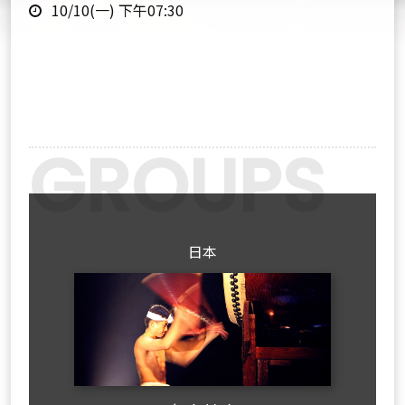
時
點
10/10(一) 下午07:30
間
Previous
Next
日本