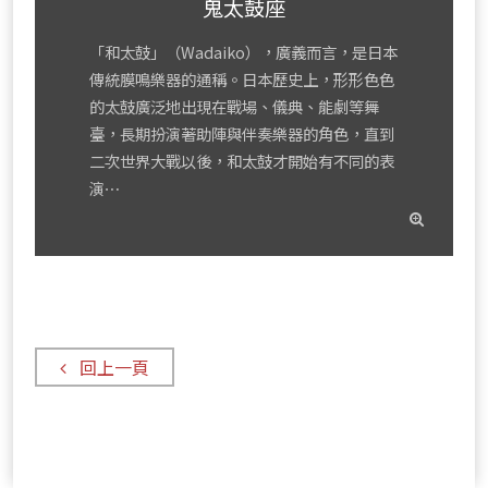
鬼太鼓座
「和太鼓」（Wadaiko），廣義而言，是日本
傳統膜鳴樂器的通稱。日本歷史上，形形色色
的太鼓廣泛地出現在戰場、儀典、能劇等舞
臺，長期扮演著助陣與伴奏樂器的角色，直到
二次世界大戰以後，和太鼓才開始有不同的表
演⋯
read
mor
回上一頁