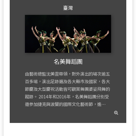
臺灣
名美舞蹈團
由藝術總監沈美雲帶領，對外演出的場次逾五
百多場，演出足跡遍及各大縣市及國家，各大
節慶及大型慶祝活動皆可觀賞舞團婆娑飛舞的
蹤跡。 2014年和2016年，名美舞蹈團分別受
邀參加捷克與波蘭的國際文化藝術節，進⋯
read
mor