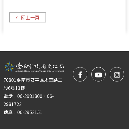
回上一頁
facebook
NYIFFT
NY
70801臺南市安平區永華路二
粉
youtube
yo
段6號13樓
電話：06-2981800、06-
絲
2981722
傳真：06-2952151
團