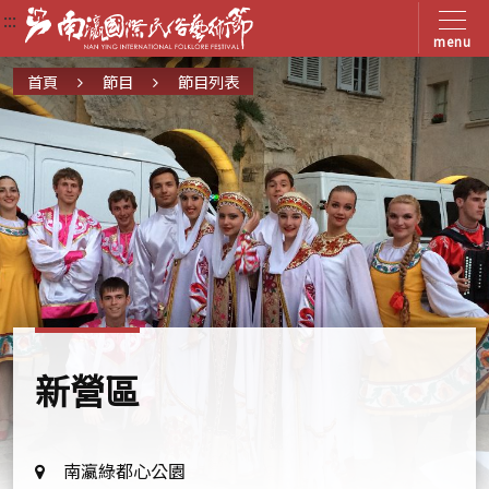
:::
:::
:::
menu
首頁
節目
節目列表
新營區
地
南瀛綠都心公園