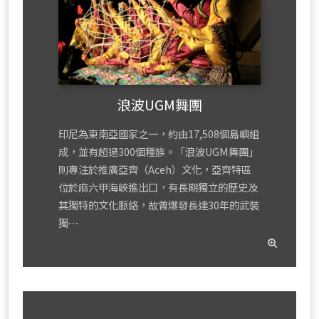
浪波UGM舞團
印尼為東南亞國家之一，約由17,508個島嶼組
成，並有超過300個種族。「浪波UGM舞團」
則專注於推廣亞齊（Aceh）文化，亞齊特區
位於麻六甲海峽進出口，有長期獨立的歷史及
其獨特的文化脈絡，故曾爆發長達30年的武裝
獨⋯
read
mor