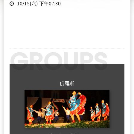
時
點
10/15(六) 下午07:30
間
Previous
Next
俄羅斯