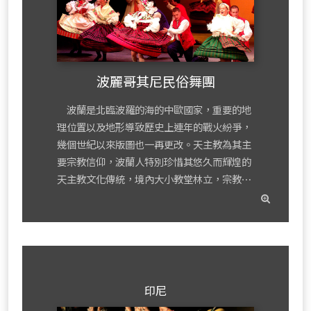
波麗哥其尼民俗舞團
波蘭是北臨波羅的海的中歐國家，重要的地
理位置以及地形導致歷史上連年的戰火紛爭，
幾個世紀以來版圖也一再更改。天主教為其主
要宗教信仰，波蘭人特別珍惜其悠久而輝煌的
天主教文化傳統，境內大小教堂林立，宗教⋯
read
mor
印尼