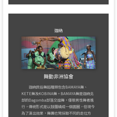
mor
迦納
舞動非洲協會
迦納民俗舞蹈種類包含BAMAYA舞、
KETE舞及KOBINA舞。BAMAYA舞是迦納北
部的Dagomba部落交誼舞，僅限男性舞者進
行，傳統形式是以鼓圍繞成一個圓圈，但現今
為了演出效果，舞團也常採取不同的走位方