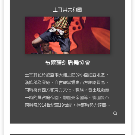
土耳其共和國
布爾薩劍盾舞協會
土耳其位於歐亞兩大洲之間的小亞細亞地區，
漢族稱為突厥，自古即掌握東西方絲路貿易，
同時擁有西方和東方文化、種族，曾出現顯赫
一時的拜占庭帝國、鄂圖曼帝國等。鄂圖曼帝
國興盛於14世紀至19世紀，極盛時勢力達亞⋯
read
mor