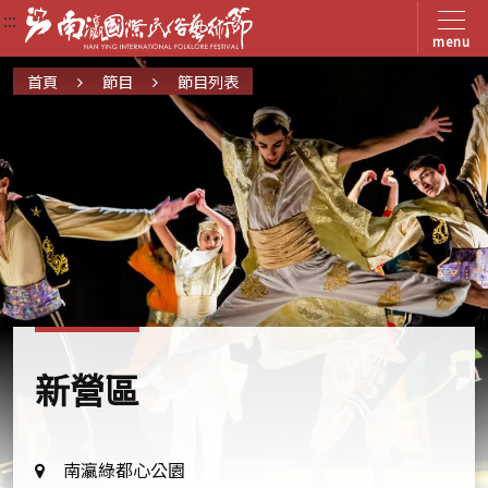
:::
:::
:::
menu
首頁
節目
節目列表
新營區
地
南瀛綠都心公園