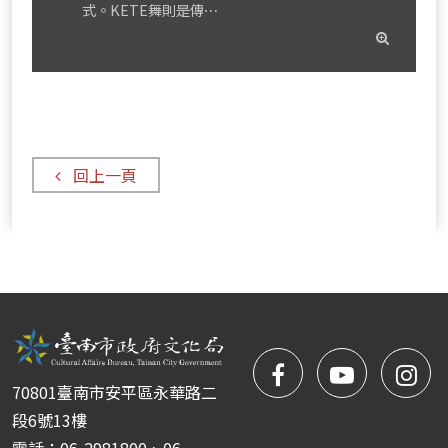
式。KETE舞則是傳⋯
read
mor
回上一頁
facebook
NYIFFT
NY
70801臺南市安平區永華路二
粉
youtube
yo
段6號13樓