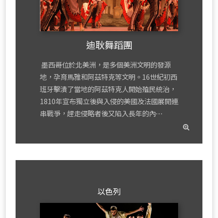
迪耿舞蹈團
墨西哥位於北美洲，是多個美洲文明的發源
地，孕育馬雅和阿茲特克等文明。16世紀初西
班牙擊潰了當地的阿茲特克人開始殖民統治，
1810年宣布獨立後與入侵的美國及法國展開連
串戰爭，趕走侵略者後又陷入長年的內⋯
read
mor
以色列