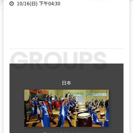
時
點
10/16(日) 下午04:30
間
Previous
Next
日本