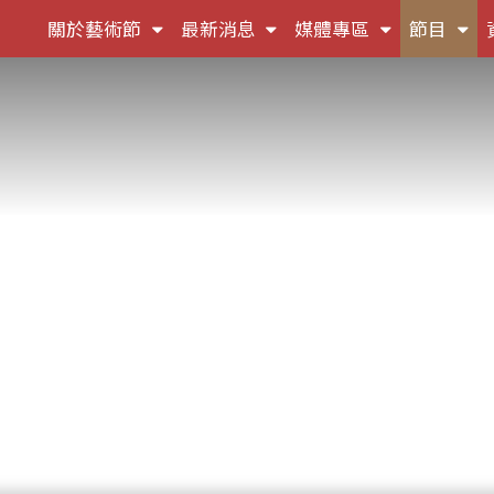
(按
(按
(按
(按
關於藝術節
最新消息
媒體專區
節目
鍵
鍵
鍵
鍵
盤
盤
盤
盤
[下]，
[下]，
[下]，
[下]
向
向
向
向
下
下
下
下
展
展
展
展
開
開
開
開
次
次
次
次
選
選
選
選
單)
單)
單)
單)