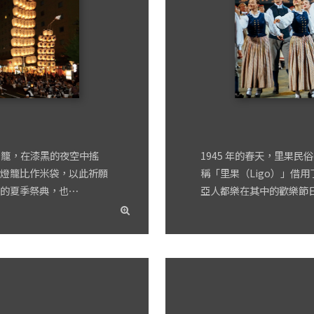
燈籠，在漆黑的夜空中搖
1945 年的春天，里果
燈籠比作米袋，以此祈願
稱「里果（Ligo）」借
的夏季祭典，也⋯
亞人都樂在其中的歡樂節
read
more