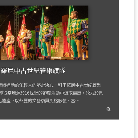
里羅尼中古世紀管樂旗隊
旗幟運動的年輕人的堅定決心，科里羅尼中古世紀管樂
團隊從當地源於16世紀的節慶活動中汲取靈感，致力於保
化遺產。以華麗的文藝復興風格服裝、富⋯
read
more