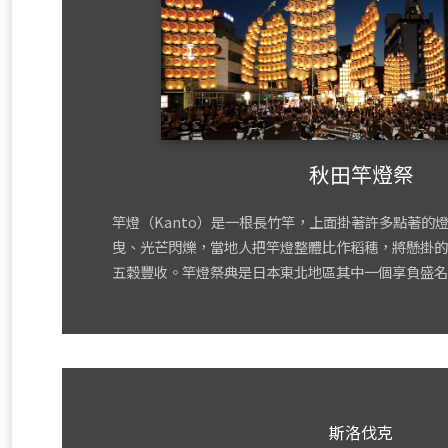
秋田竿燈祭
竿燈（Kanto）是一根長竹竿，上面掛著許多點著的
曳、光芒閃爍，當地人把竿燈整體比作稻穗，將懸掛的
五穀豐收。竿燈祭典是日本東北地區其中一個享負盛名
斯洛伐克