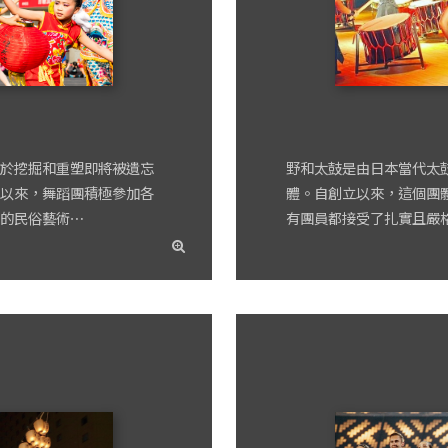
於挖掘和重塑即將被遺忘
野和太鼓是由日本當代太鼓
以來，舞蹈團積極參加各
體。自創立以來，這個團
的民俗藝術⋯
有團員都接受了扎實且嚴
read
more