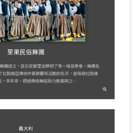
里果民俗舞團
民俗舞團成立，並在家鄉里加舉辦了第一場音樂會。舞團名
用了拉脫維亞傳統仲夏節慶祝活動的名字，是每個拉脫維
日。多年來，透過傳統舞蹈致力推廣與之⋯
read
more
義大利