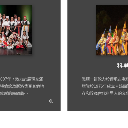
科
2007年，致力於展現充滿
憑藉一群致力於傳承古老
特倫欽及斯洛伐克其他地
旗隊於1976年成立。該
默感的民間藝⋯
存和詮釋古代科里人的文
read
more