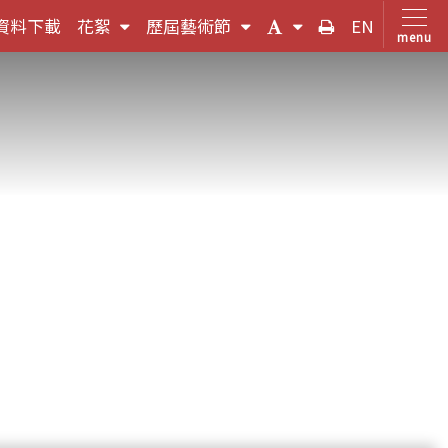
(按
(按
(字
友
資料下載
花絮
歷屆藝術節
EN
menu
鍵
鍵
體
善
盤
盤
大
列
，
[下]，
[下]，
小
印
向
向
切
下
下
換
展
展
(按
開
開
鍵
次
次
盤
選
選
[下]，
單)
單)
向
下
展
開
次