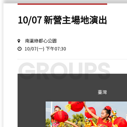
10/07 新營主場地演出
地
南瀛綠都心公園
時
點
10/07(一) 下午07:30
間
臺灣