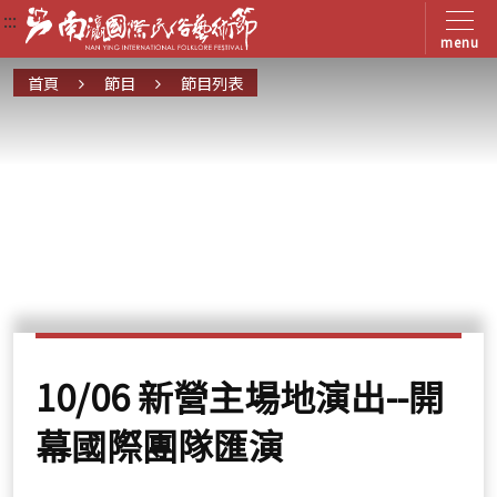
:::
:::
:::
menu
首頁
節目
節目列表
10/06 新營主場地演出--開
幕國際團隊匯演