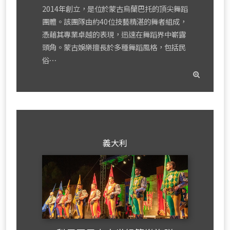
2014年創立，是位於蒙古烏蘭巴托的頂尖舞蹈
團體。該團隊由約40位技藝精湛的舞者組成，
憑藉其專業卓越的表現，迅速在舞蹈界中嶄露
頭角。蒙古娛樂擅長於多種舞蹈風格，包括民
俗⋯
read
mor
義大利