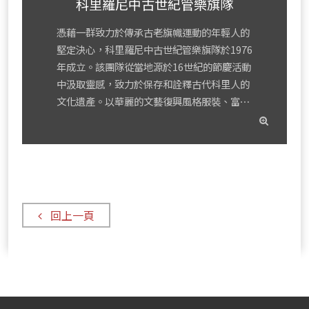
科里羅尼中古世紀管樂旗隊
憑藉一群致力於傳承古老旗幟運動的年輕人的
堅定決心，科里羅尼中古世紀管樂旗隊於1976
年成立。該團隊從當地源於16世紀的節慶活動
中汲取靈感，致力於保存和詮釋古代科里人的
文化遺產。以華麗的文藝復興風格服裝、富⋯
read
mor
回上一頁