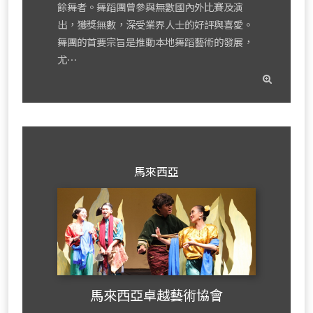
餘舞者。舞蹈團曾參與無數國內外比賽及演
出，獲獎無數，深受業界人士的好評與喜愛。
舞團的首要宗旨是推動本地舞蹈藝術的發展，
尤⋯
read
mor
馬來西亞
馬來西亞卓越藝術協會