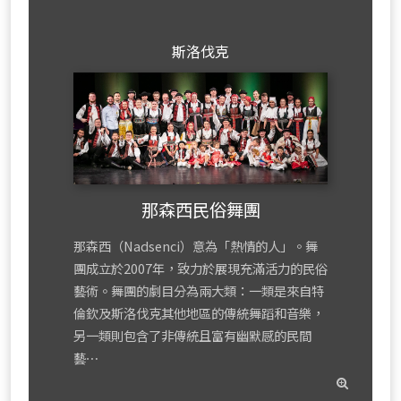
斯洛伐克
那森西民俗舞團
那森西（Nadsenci）意為「熱情的人」。舞
團成立於2007年，致力於展現充滿活力的民俗
藝術。舞團的劇目分為兩大類：一類是來自特
倫欽及斯洛伐克其他地區的傳統舞蹈和音樂，
另一類則包含了非傳統且富有幽默感的民間
藝⋯
read