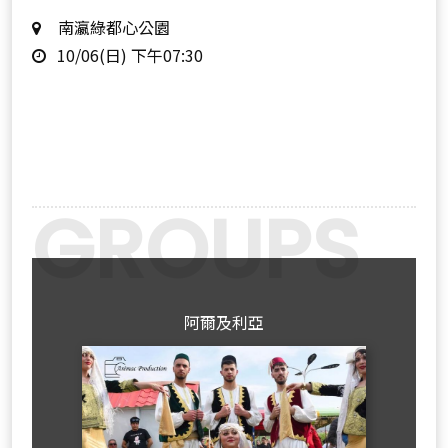
地
南瀛綠都心公園
時
點
10/06(日) 下午07:30
間
Previous
Next
阿爾及利亞