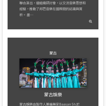
聯合演出，還組織研討會，以交流音樂思想和
經驗，推動了邦巴音樂在國際間的認識與賞
析。 墨⋯
read
mor
蒙古
蒙古娛樂
蒙古娛樂由製作人兼編舞家Baasan Sh.於