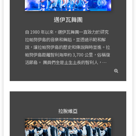
邁伊瓦舞團
自 1980 年以來，邁伊瓦舞團一直致力於研究
拉帕努伊島的音樂和舞蹈，並透過示範和解
說，讓拉帕努伊島的歷史和傳說與時並進。拉
帕努伊島距離智利海岸約 3,700 公里，俗稱復
活節島。 團員們全是土生土長的智利人，⋯
read
mor
拉脫維亞