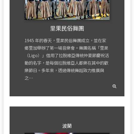
里果民俗舞團
1945 年的春天，里果民俗舞團成立，並在家
鄉里加舉辦了第一場音樂會。舞團名稱「里果
（Ligo）」借用了拉脫維亞傳統仲夏節慶祝活
動的名字，是每個拉脫維亞人都樂在其中的歡
樂節日。多年來，透過傳統舞蹈致力推廣與
之⋯
read
mor
波蘭