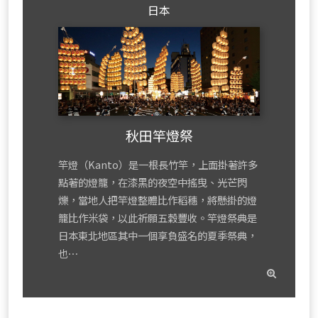
日本
秋田竿燈祭
竿燈（Kanto）是一根長竹竿，上面掛著許多
點著的燈籠，在漆黑的夜空中搖曳、光芒閃
爍，當地人把竿燈整體比作稻穗，將懸掛的燈
籠比作米袋，以此祈願五穀豐收。竿燈祭典是
日本東北地區其中一個享負盛名的夏季祭典，
也⋯
read
mor