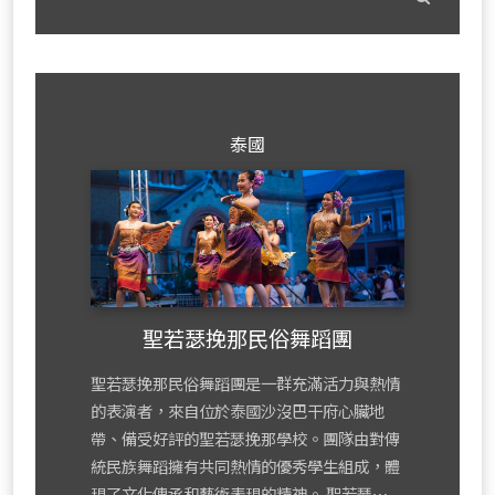
mor
泰國
聖若瑟挽那民俗舞蹈團
聖若瑟挽那民俗舞蹈團是一群充滿活力與熱情
的表演者，來自位於泰國沙沒巴干府心臟地
帶、備受好評的聖若瑟挽那學校。團隊由對傳
統民族舞蹈擁有共同熱情的優秀學生組成，體
現了文化傳承和藝術表現的精神。 聖若瑟⋯