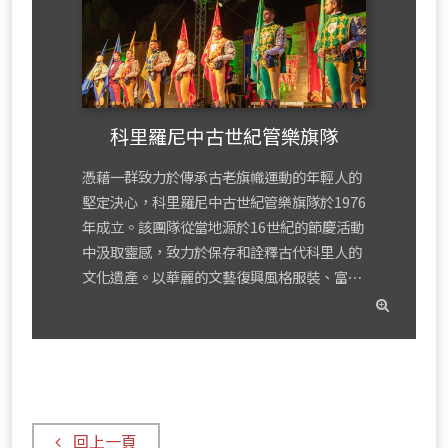
科里羅尼中古世紀管樂旗隊
憑藉一群致力於傳承古老旗幟運動的年輕人的
堅定決心，科里羅尼中古世紀管樂旗隊於1976
年成立。該團隊從當地源於16世紀的節慶活動
中汲取靈感，致力於保存和詮釋古代科里人的
文化遺產。以華麗的文藝復興風格服裝、富⋯
read
mor
回上一頁