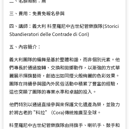
二、名額限制：無
三、費用：免費免報名參與
四、講師：義大利 科里羅尼中古世紀管樂旗隊(Storici
Sbandieratori delle Contrade di Cori)
五、內容簡介：
義大利團隊的編舞是基於整體和諧，而非個別元素。他
們專長於通過旋轉、交換和拋擲動作，以漸強的方式華
麗展示揮旗藝術，創造出如同煙火般絢麗的色彩效果。
團隊在持續參與國內外民俗活動中積累了豐富的經驗，
這也突顯了團隊的專業水準和卓越的投入。
他們特別以通過直接參與來保護文化遺產為榮，並致力
於將古老的 "科拉" （Cora)傳統推廣至全球。
科里羅尼中古世紀管樂旗隊由持旗手、喇叭手、鼓手和