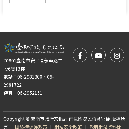
facebook
NYIFFT
NY
70801臺南市安平區永華路二
粉
youtube
yo
段6號13樓
電話：06-2981800、06-
絲
2981722
傳真：06-2952151
團
Copyright © 臺南市政府文化局 南瀛國際民俗藝術節 版權所
有 ｜
隱私權保護政策
|
網站安全政策
|
政府網站資料開