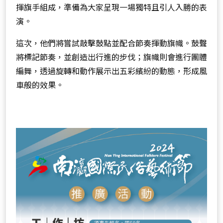
揮旗手組成，準備為大家呈現一場獨特且引人入勝的表
演。
這次，他們將嘗試敲擊鼓點並配合節奏揮動旗幟。鼓聲
將標記節奏，並創造出行進的步伐；旗幟則會進行團體
編舞，透過旋轉和動作展示出五彩繽紛的動態，形成風
車般的效果。