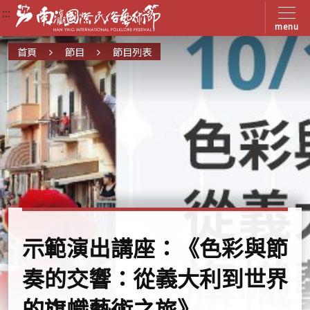
:::
:::
:::
menu
首頁
節目
節目列表
示範演出講座：《色彩與節
奏的交響：從義大利到世界
的旗幟藝術之旅》