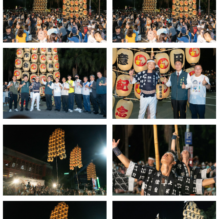
瀛
國
際
民
2024
俗
南
藝
瀛
術
國
節-
際
踩
民
街
俗
嘉
藝
年
術
華
節-
踩
街
嘉