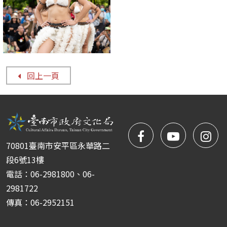
回上一頁
facebook
NYIFFT
NY
70801臺南市安平區永華路二
粉
youtube
yo
段6號13樓
電話：06-2981800、06-
絲
2981722
傳真：06-2952151
團