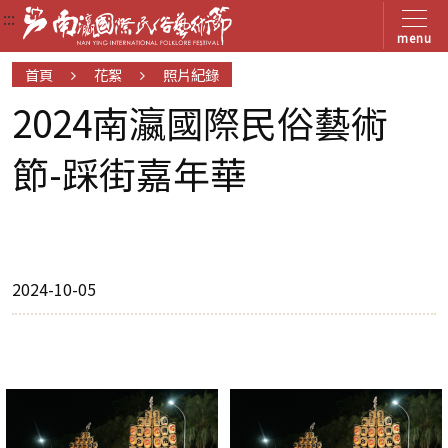
:::
:::
:::
menu
首頁
花絮
照片紀錄
2024南瀛國際民俗藝術
節-踩街嘉年華
2024-10-05
2024
南