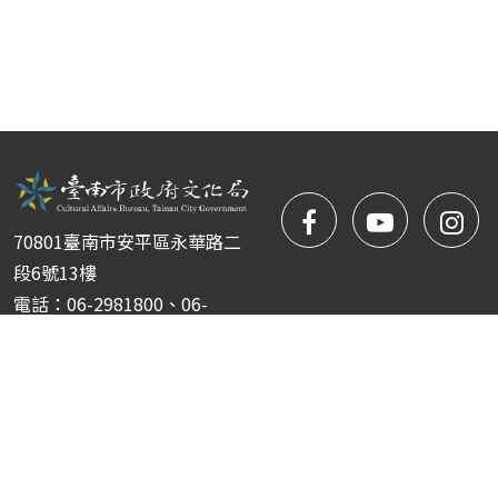
facebook
NYIFFT
NY
70801臺南市安平區永華路二
粉
youtube
yo
段6號13樓
電話：06-2981800、06-
絲
2981722
傳真：06-2952151
團
Copyright © 臺南市政府文化局 南瀛國際民俗藝術節 版權所
有 ｜
隱私權保護政策
|
網站安全政策
|
政府網站資料開