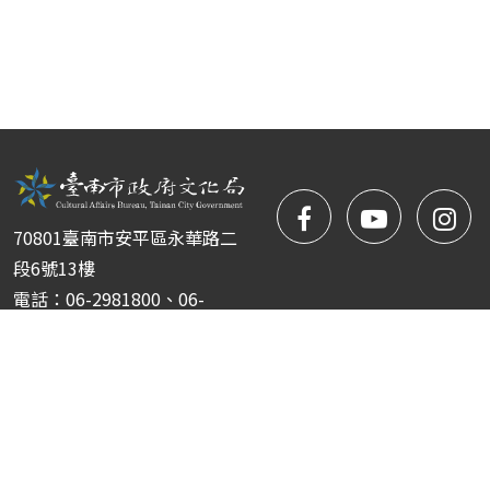
facebook
NYIFFT
NY
70801臺南市安平區永華路二
粉
youtube
yo
段6號13樓
電話：06-2981800、06-
絲
2981722
傳真：06-2952151
團
Copyright © 臺南市政府文化局 南瀛國際民俗藝術節 版權所
有 ｜
隱私權保護政策
|
網站安全政策
|
政府網站資料開