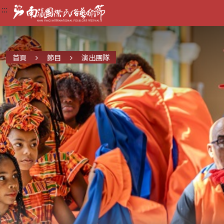
:::
:::
:::
首頁
節目
演出團隊