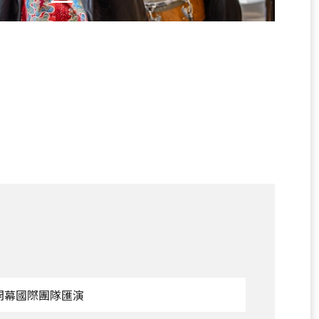
觀
--開幕國際團隊匯演
看