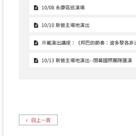
10/05
觀
10/08 永康區巡演場
踩
看
街
10/08
觀
10/10 新營主場地演出
嘉
永
看
年
康
10/10
示範演出講座：《邦巴的節奏：波多黎各非
華
區
新
巡
營
10/13 新營主場地演出--閉幕國際團隊匯演
演
主
場
場
1
地
演
出
回上一頁