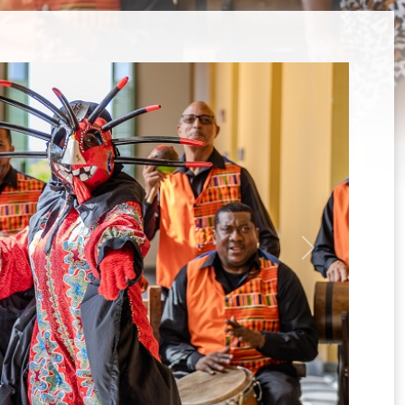
選
單)
Next