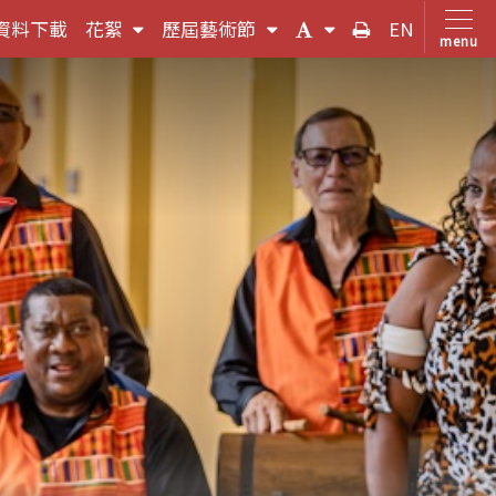
(按
(按
(字
友
資料下載
花絮
歷屆藝術節
EN
menu
鍵
鍵
體
善
盤
盤
大
列
，
[下]，
[下]，
小
印
向
向
切
下
下
換
展
展
(按
開
開
鍵
次
次
盤
選
選
[下]，
單)
單)
向
下
展
開
次