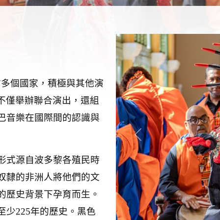
訪多個國家，積極與其他演
不僅舉辦聯合演出，還組
巴音樂在國際間的認識與
Previous
形式源自波多黎各殖民時
奴隸的非洲人將他們的文
的歷史背景下孕育而生。
至少
225
年的歷史。黑色