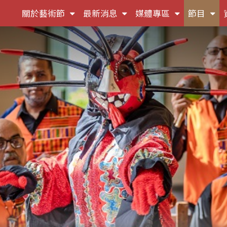
(按
(按
(按
(按
關於藝術節
最新消息
媒體專區
節目
鍵
鍵
鍵
鍵
盤
盤
盤
盤
[下]，
[下]，
[下]，
[下]
向
向
向
向
下
下
下
下
展
展
展
展
開
開
開
開
次
次
次
次
選
選
選
選
單)
單)
單)
單)