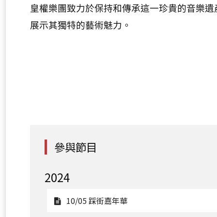
皇權樂團致力於保持和傳承這一珍貴的音樂遺
展示其獨特的藝術魅力。
參與節目
2024
觀
10/05 踩街嘉年華
看