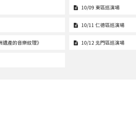
觀
10/09 東區巡演場
看
10/09
觀
10/11 仁德區巡演場
東
看
區
10/1
觀
觀
洲遺產的音樂紋理》
10/12 北門區巡演場
巡
仁
看
看
演
德
示
10/1
觀
場
區
範
北
看
巡
演
門
0/13
演
出
區
新
場
講
巡
營
座：
演
主
《邦
場
場
巴
地
的
演
節