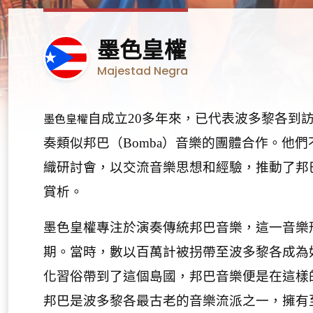
波
墨色皇權
多
Majestad Negra
黎
各
墨色皇權
自成立
20
多年來，已代表波多黎各到
奏類似邦巴（
Bomba
）音樂的團體合作。他們
織研討會，以交流音樂思想和經驗，推動了邦
賞析。
墨色皇權專注於演奏傳統邦巴音樂，這一音樂
期。當時，數以百萬計被拐帶至波多黎各成為
化習俗帶到了這個島國，邦巴音樂便是在這樣
邦巴是波多黎各最古老的音樂流派之一，擁有