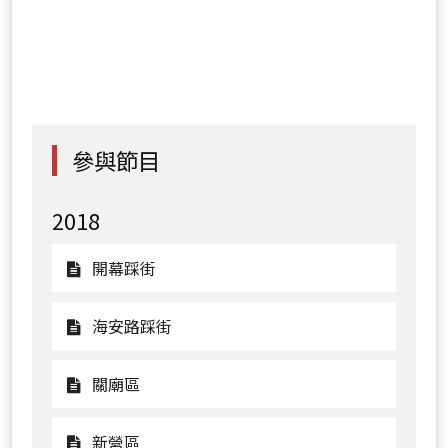
參與節目
2018
觀
開幕踩街
看
開
觀
海安路踩街
幕
看
踩
海
觀
關廟區
街
安
看
路
關
觀
新營區