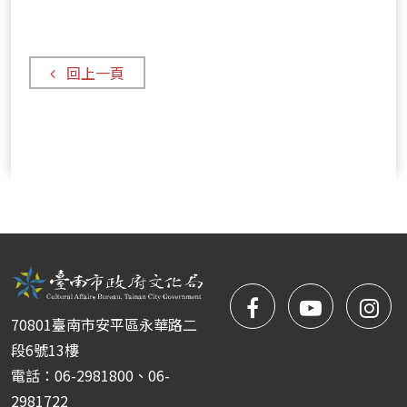
典
禮
回上一頁
facebook
NYIFFT
NY
70801臺南市安平區永華路二
粉
youtube
yo
段6號13樓
電話：06-2981800、06-
絲
2981722