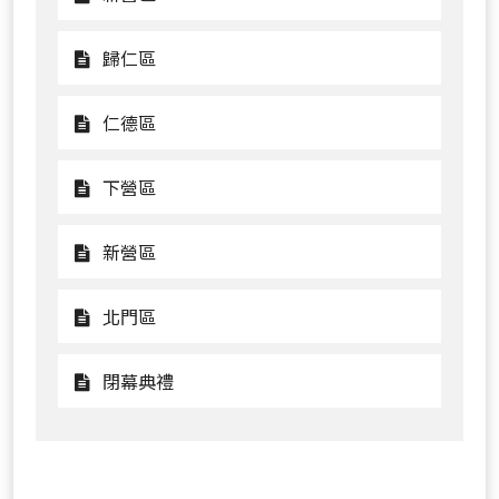
踩
廟
看
街
區
新
觀
歸仁區
營
看
區
歸
觀
仁德區
仁
看
區
仁
觀
下營區
德
看
區
下
觀
新營區
營
看
區
新
觀
北門區
營
看
區
北
觀
閉幕典禮
門
看
區
閉
幕