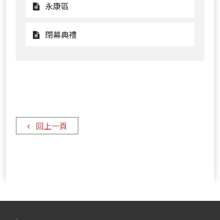
區
新
觀
永康區
營
看
區
永
觀
閉幕典禮
康
看
區
閉
幕
典
禮
回上一頁