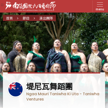
:::
:::
:::
menu
首頁
節目
演出團隊
紐
堤尼瓦舞蹈團
西
Ngaa Mauri Taniwha Ki Uta - Taniwha
蘭
Ventures