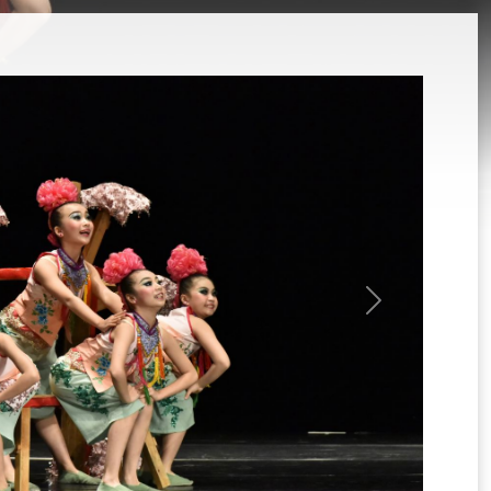
選
單)
Next