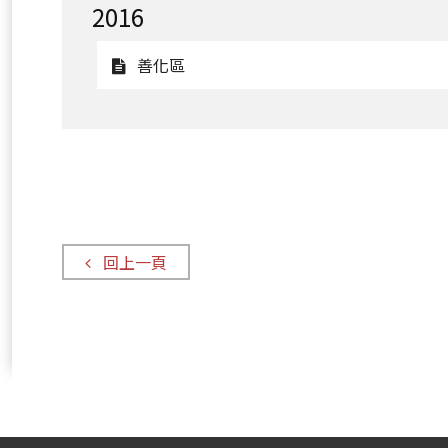
2016
善
化
觀
善化區
區
看
善
化
區
回上一頁