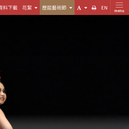
(按
(按
(字
友
資料下載
花絮
歷屆藝術節
EN
menu
鍵
鍵
體
善
盤
盤
大
列
，
[下]，
[下]，
小
印
向
向
切
下
下
換
展
展
(按
開
開
鍵
次
次
盤
選
選
[下]，
單)
單)
向
下
展
開
次