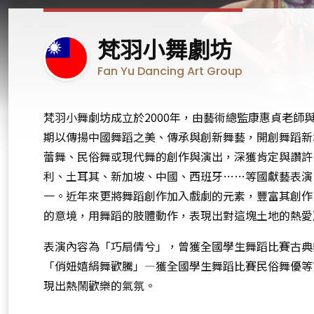
臺
梵羽小舞劇坊
灣
Fan Yu Dancing Art Group
梵羽小舞劇坊成立於2000年，由藝術總監康惠貞老師
期以傳揚中國舞蹈之美、傳承與創新舞藝，開創舞蹈新
蕾舞、民俗舞或現代舞的創作與演出，深獲肯定與讚許
利、土耳其、新加坡、中國、西班牙……等國獻藝表演
一。近年來更將舞蹈創作加入戲劇的元素，豐富其創作
的意境，用舞蹈的肢體動作，表現出對這塊土地的熱愛
表演內容為「巧扇倩兮」，曾獲全國學生舞蹈比賽古典
「俏妞嬉絹舞歡騰」—獲全國學生舞蹈比賽民俗舞優等
現出熱鬧歡樂的氣氛。