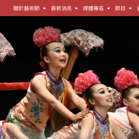
(按
(按
(按
(按
關於藝術節
最新消息
媒體專區
節目
鍵
鍵
鍵
鍵
盤
盤
盤
盤
[下]，
[下]，
[下]，
[下]
向
向
向
向
下
下
下
下
展
展
展
展
開
開
開
開
次
次
次
次
選
選
選
選
單)
單)
單)
單)