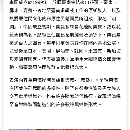
本團成立於1999年，於原臺南集結來自花蓮、臺東、
屏東、嘉義…等地至臺南求學或工作的原鄉族人，以及
熱愛原住民文化的非原住民籍團員所組成。取名「洄
瀾」，係因成立初期，團員多來自花蓮阿美族，故以花
蓮舊稱為名。歷經三任團長長期經營及領導下，業已累
積逾百人之團員。每年固定發表舞作在國內各地公演，
並受邀至日本、美國、尼泊爾、韓國、土耳其、新加坡
及澳洲等國家，代表臺灣參加當地重大國際藝文節慶活
動，將臺灣原住民族群文化發揚光大。
表演內容為東海岸阿美族群樂舞-「舞祭」。呈現東海
岸阿美族群舞蹈的多樣性，除了有祭典性質及男女族人
交互牽手樂舞外，也有許多隨著時代進行，從現場演唱
至音樂錄製而創造出的許多歌謠與樂舞形式。