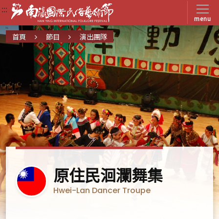
:::
:::
:::
menu
首頁
節目
演出團隊
臺
原住民洄瀾舞集
灣
Hwei-Lan Dancer Troupe