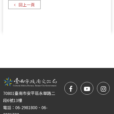
回上一頁
facebook
NYIFFT
NY
70801臺南市安平區永華路二
粉
youtube
yo
段6號13樓
電話：06-2981800、06-
絲