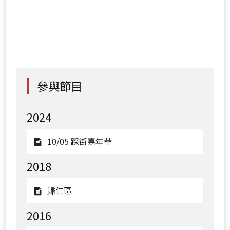
參與節目
2024
觀
10/05 踩街嘉年華
看
2018
10/05
踩
觀
歸仁區
街
看
嘉
2016
歸
年