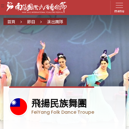
:::
:::
:::
menu
首頁
節目
演出團隊
臺
飛揚民族舞團
灣
FeiYang Folk Dance Troupe