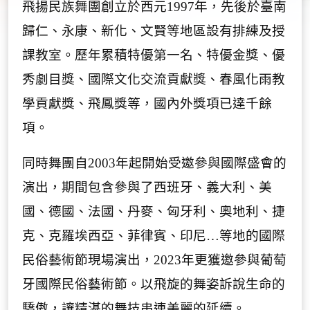
飛揚民族舞團創立於西元
1997
年，先後於臺南
歸仁、永康、新化、文賢等地區設有排練及授
課教室。歷年累積特優第一名、特優金獎、優
秀劇目獎、國際文化交流貢獻獎、春風化雨教
學貢獻獎、飛鳳獎等，國內外獎項已達千餘
項。
同時舞團自
2003
年起開始受邀參與國際盛會的
演出，期間包含參與了西班牙、義大利、美
國、德國、法國、丹麥、匈牙利、奧地利、捷
克、克羅埃西亞、菲律賓、印尼
…
等地的國際
民俗藝術節現場演出，
2023
年更獲邀參與葡萄
牙國際民俗藝術節。以飛旋的舞姿訴說生命的
驕傲，讓精湛的舞技串連美麗的延續
。