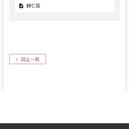
仁
觀
歸仁區
華
區
看
歸
仁
區
回上一頁