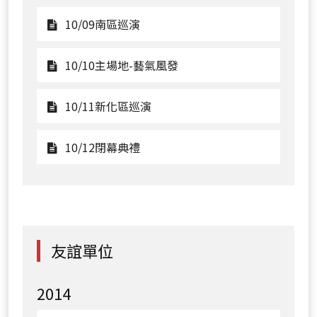
主
看
界
團
街
演
場
10/08
的
觀
10/09南區巡演
隊
嘉
出
地
東
旗
看
匯
年
演
區
幟
10/09
觀
10/10主場地-藝氣風發
演
華
出
巡
藝
南
看
演
術
區
10/10
觀
10/11新化區巡演
之
巡
主
看
旅》
演
場
10/11
觀
10/12閉幕典禮
地-
新
看
藝
化
10/12
氣
區
閉
風
巡
幕
發
演
典
友誼單位
禮
2014