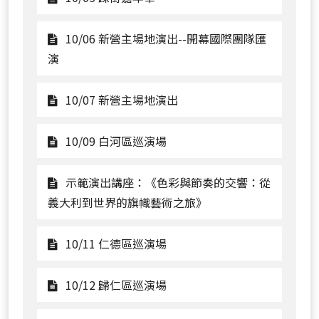
看
10/05
10/06 新營主場地演出--開幕國際團隊匯
踩
觀
演
街
看
嘉
10/06
觀
10/07 新營主場地演出
年
新
看
華
營
10/07
觀
10/09 白河區巡演場
主
新
看
場
營
10/09
示範演出講座：《色彩與節奏的交響：從
地
主
白
觀
義大利到世界的旗幟藝術之旅》
演
場
河
看
出-
地
區
示
觀
10/11 仁德區巡演場
-
演
巡
範
看
開
出
演
演
10/11
觀
10/12 歸仁區巡演場
幕
場
出
仁
看
國