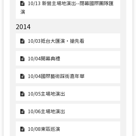
講
德
10/12
10/13 新營主場地演出--閉幕國際團隊匯
際
座：
區
歸
觀
演
團
《色
巡
仁
看
隊
2014
彩
演
區
10/13
匯
與
場
巡
新
觀
10/03抵台大匯演‧搶先看
演
節
演
營
看
奏
場
主
10/03
觀
10/04開幕典禮
的
場
抵
看
交
地
台
10/04
觀
10/04國際藝術踩街嘉年華
響：
演
大
開
看
從
出-
匯
幕
10/04
觀
10/05主場地演出
義
-
演‧
典
國
看
大
閉
搶
禮
際
10/05
觀
10/06主場地演出
利
幕
先
藝
主
看
到
國
看
術
場
10/06
觀
世
10/08東區巡演
際
踩
地