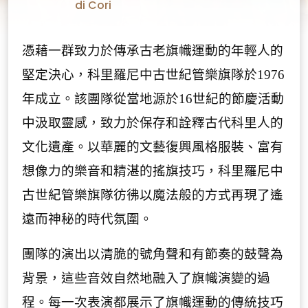
di Cori
憑藉一群致力於傳承古老旗幟運動的年輕人的
堅定決心，科里羅尼中古世紀管樂旗隊於
1976
年成立。該團隊從當地源於
16
世紀的節慶活動
中汲取靈感，致力於保存和詮釋古代科里人的
文化遺產。以華麗的文藝復興風格服裝、富有
想像力的樂音和精湛的搖旗技巧，科里羅尼中
古世紀管樂旗隊彷彿以魔法般的方式再現了遙
遠而神秘的時代氛圍。
團隊的演出以清脆的號角聲和有節奏的鼓聲為
背景，這些音效自然地融入了旗幟演變的過
程。每一次表演都展示了旗幟運動的傳統技巧