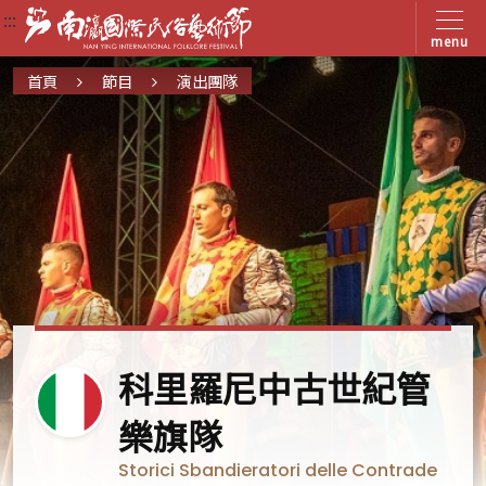
:::
:::
:::
menu
首頁
節目
演出團隊
義
科里羅尼中古世紀管
大
樂旗隊
利
Storici Sbandieratori delle Contrade