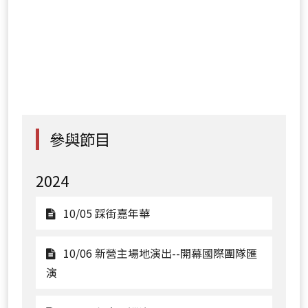
參與節目
2024
觀
10/05 踩街嘉年華
看
10/05
10/06 新營主場地演出--開幕國際團隊匯
踩
觀
演
街
看