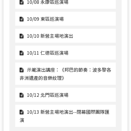
嘉
10/06
觀
10/08 永康區巡演場
年
新
看
華
營
10/08
觀
10/09 東區巡演場
主
永
看
場
康
10/09
觀
10/10 新營主場地演出
地
區
東
看
演
巡
區
10/10
觀
10/11 仁德區巡演場
出-
演
巡
新
看
-
場
演
營
10/11
示範演出講座：《邦巴的節奏：波多黎各
開
場
主
仁
觀
非洲遺產的音樂紋理》
幕
場
德
看
國
地
區
示
觀
10/12 北門區巡演場
際
演
巡
範
看
團
出
演
演
10/12
10/13 新營主場地演出--閉幕國際團隊匯
隊
場
出
北
觀
演
匯
講
門
看