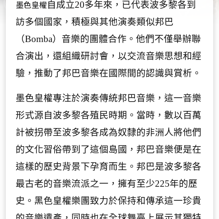
各
墨色皇權
自成立
20
多年來，已代表波多黎各到
訪多個國家，積極與其他演奏類似邦巴
（
Bomba
）音樂的團體合作。他們不僅舉辦聯
合演出，還組織研討會，以交流音樂思想和經
驗，推動了邦巴音樂在國際間的認識與賞析。
墨色皇權專注於演奏傳統邦巴音樂，這一音樂
形式源自波多黎各殖民時期。當時，數以百萬
計被拐帶至波多黎各成為奴隸的非洲人將他們
的文化習俗帶到了這個島國，邦巴音樂便是在
這樣的歷史背景下孕育而生。邦巴是波多黎各
最古老的音樂流派之一，擁有至少
225
年的歷
史。黑色皇權樂團致力於保持和傳承這一珍貴
的音樂遺產，同時也在全球舞臺上展示其獨特