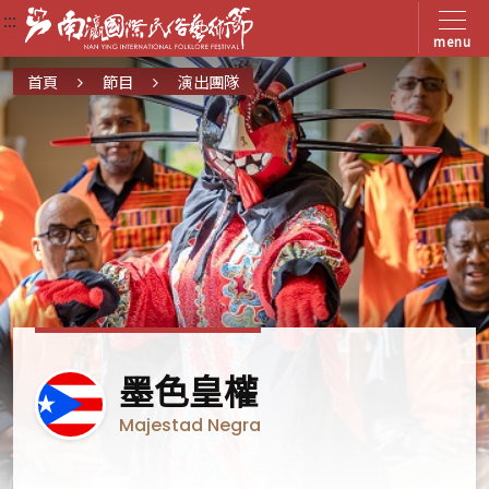
:::
:::
:::
menu
首頁
節目
演出團隊
波
墨色皇權
多
Majestad Negra
黎