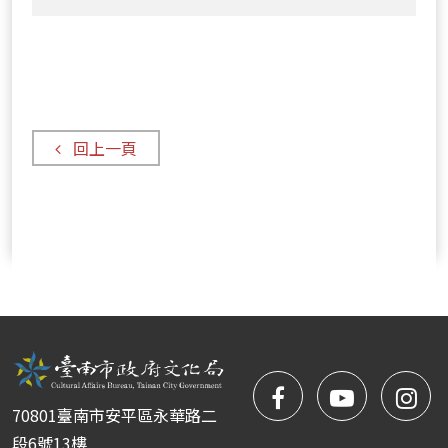
演
座：
區
10/13
《邦
巡
新
巴
演
營
的
場
主
節
場
回上一頁
奏：
地
波
演
多
出-
黎
-
各
閉
非
幕
洲
國
遺
際
產
團
facebook
NYIFFT
NY
的
隊
70801臺南市安平區永華路二
音
匯
粉
youtube
yo
段6號13樓