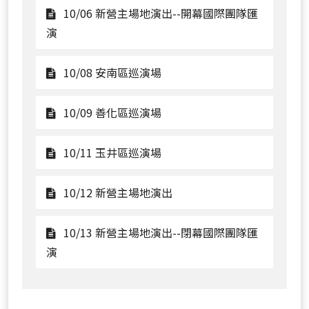
10/05
10/06 新營主場地演出--開幕國際團隊匯
踩
觀
演
街
看
嘉
10/06
觀
10/08 安南區巡演場
年
新
看
華
營
10/08
觀
10/09 善化區巡演場
主
安
看
場
南
10/09
觀
10/11 玉井區巡演場
地
區
善
看
演
巡
化
10/11
觀
10/12 新營主場地演出
出-
演
區
玉
看
-
場
巡
井
10/12
10/13 新營主場地演出--閉幕國際團隊匯
開
演
區
新
觀
演
幕
場
巡
營
看
國
演
主
10/13
際
場
場