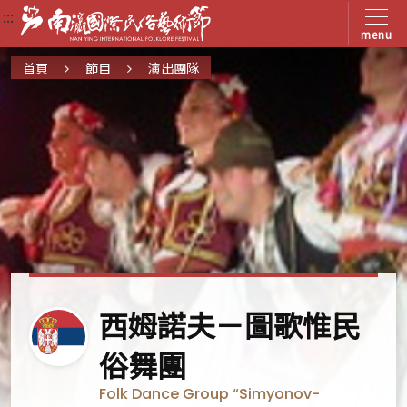
:::
:::
:::
menu
首頁
節目
演出團隊
塞
西姆諾夫－圖歌惟民
爾
俗舞團
維
Folk Dance Group “Simyonov-