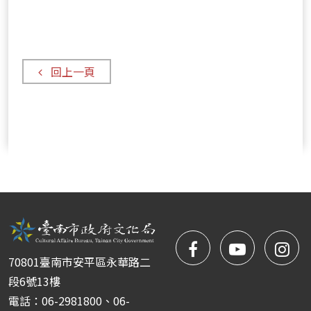
新
團
地
營
隊
演
主
匯
出
場
演
回上一頁
地
演
出-
-
閉
幕
國
際
團
facebook
NYIFFT
NY
隊
70801臺南市安平區永華路二
匯
粉
youtube
yo
段6號13樓
演
電話：06-2981800、06-