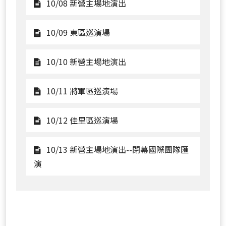
嘉
10/06
觀
10/08 新營主場地演出
年
新
看
華
營
10/08
觀
10/09 東區巡演場
主
新
看
場
營
10/09
觀
10/10 新營主場地演出
地
主
東
看
演
場
區
10/10
觀
10/11 將軍區巡演場
出-
地
巡
新
看
-
演
演
營
10/11
觀
10/12 佳里區巡演場
開
出
場
主
將
看
幕
場
軍
10/12
10/13 新營主場地演出--閉幕國際團隊匯
國
地
區
佳
觀
演
際
演
巡
里
看
團
出
演
區
10/13
隊
場
巡
新
匯
演
營