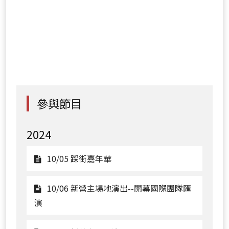
參與節目
2024
觀
10/05 踩街嘉年華
看
10/05
10/06 新營主場地演出--開幕國際團隊匯
踩
觀
演
街
看