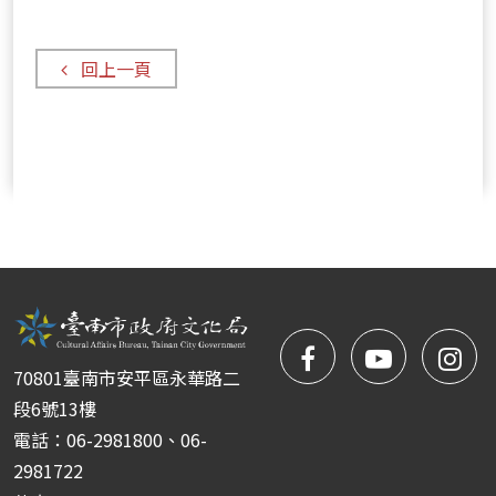
演
場
主
場
回上一頁
地
演
出-
-
閉
幕
國
際
團
facebook
NYIFFT
NY
隊
70801臺南市安平區永華路二
匯
粉
youtube
yo
段6號13樓
演
電話：06-2981800、06-
絲
2981722