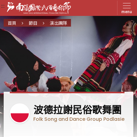
:::
:::
:::
menu
首頁
節目
演出團隊
波
波德拉謝民俗歌舞團
蘭
Folk Song and Dance Group Podlasie