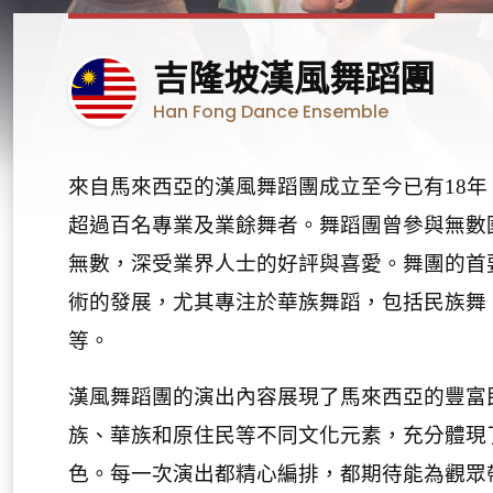
馬
吉隆坡漢風舞蹈團
來
Han Fong Dance Ensemble
西
亞
來自馬來西亞的漢風舞蹈團成立至今已有
18
年
超過百名專業及業餘舞者。舞蹈團曾參與無數
無數，深受業界人士的好評與喜愛。舞團的首
術的發展，尤其專注於華族舞蹈，包括民族舞
等。
漢風舞蹈團的演出內容展現了馬來西亞的豐富
族、華族和原住民等不同文化元素，充分體現
色。每一次演出都精心編排，都期待能為觀眾