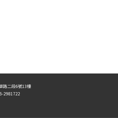
典
武
禮
德
殿
百
年
慶)
華路二段6號13樓
-2981722