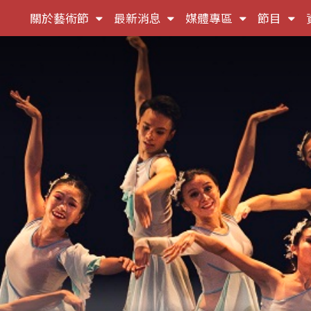
(按
(按
(按
(按
關於藝術節
最新消息
媒體專區
節目
鍵
鍵
鍵
鍵
盤
盤
盤
盤
[下]，
[下]，
[下]，
[下]
向
向
向
向
下
下
下
下
展
展
展
展
開
開
開
開
次
次
次
次
選
選
選
選
單)
單)
單)
單)