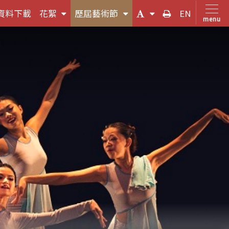
(按
(按
(字
友
資料下載
花絮
歷屆藝術節
EN
menu
鍵
鍵
體
善
盤
盤
大
列
，
[下]，
[下]，
小
印
向
向
切
下
下
換
展
展
(按
開
開
鍵
次
次
盤
選
選
[下]，
單)
單)
向
下
展
開
次