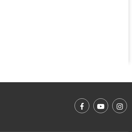
演
幕
國
際
團
隊
匯
演
facebook
NYIFFT
NY
粉
youtube
yo