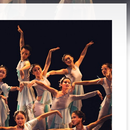
選
單)
Next