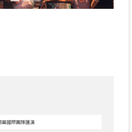
觀
--開幕國際團隊匯演
看