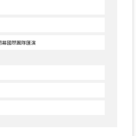
10/06
新
營
9
主
場
1
觀
--閉幕國際團隊匯演
地
看
演
10/13
出-
新
-
營
開
主
幕
場
國
地
際
演
團
出-
隊
-
匯
閉