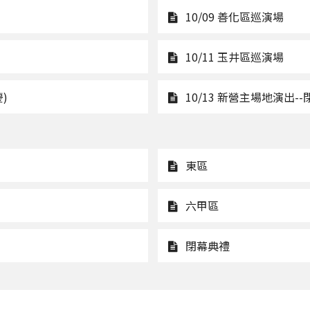
觀
10/09 善化區巡演場
看
10/0
觀
10/11 玉井區巡演場
善
看
化
10/1
觀
)
10/13 新營主場地演出
區
玉
看
巡
井
10/12
演
區
新
觀
東區
場
巡
化
看
演
區
東
觀
六甲區
場
巡
區
看
演
六
觀
閉幕典禮
場
甲
看
(18:00
區
閉
新
幕
化