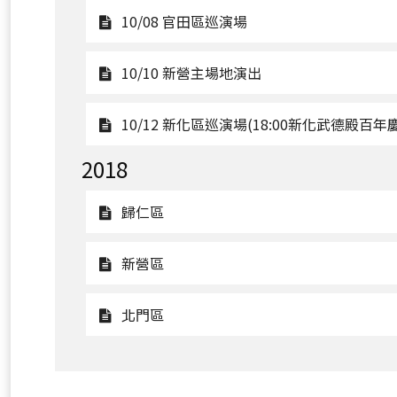
10/05
觀
10/08 官田區巡演場
踩
看
街
10/08
觀
10/10 新營主場地演出
嘉
官
看
年
田
10/10
10/12 新化區巡演場(18:00新化武德殿百年慶
華
區
新
2018
巡
營
演
主
觀
歸仁區
場
場
看
地
歸
觀
新營區
演
仁
看
出
區
新
觀
北門區
營
看
區
北
門