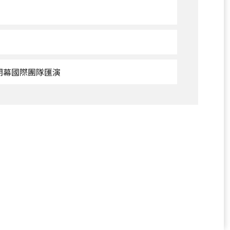
10/06
新
營
9
主
場
1
觀
--閉幕國際團隊匯演
地
看
演
10/13
出-
新
-
營
開
主
幕
場
國
地
際
演
團
出-
隊
-
匯
閉