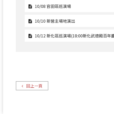
10/05
觀
10/08 官田區巡演場
踩
看
街
10/08
觀
10/10 新營主場地演出
嘉
官
看
年
田
10/10
10/12 新化區巡演場(18:00新化武德殿百年慶
華
區
新
巡
營
演
主
場
場
地
演
出
回上一頁