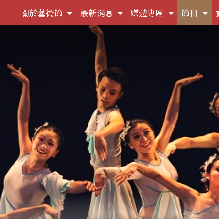
(按
(按
(按
(按
關於藝術節
最新消息
媒體專區
節目
鍵
鍵
鍵
鍵
盤
盤
盤
盤
[下]，
[下]，
[下]，
[下]
向
向
向
向
下
下
下
下
展
展
展
展
開
開
開
開
次
次
次
次
選
選
選
選
單)
單)
單)
單)