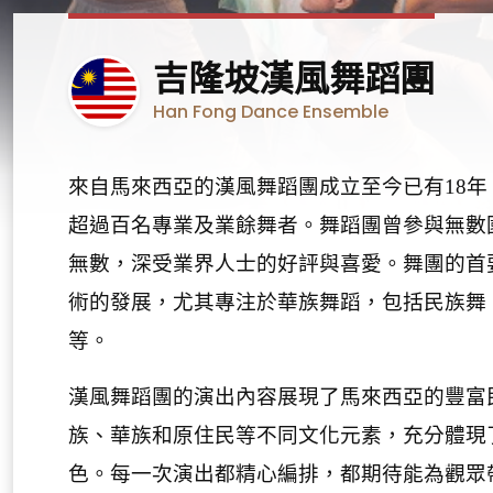
馬
吉隆坡漢風舞蹈團
來
Han Fong Dance Ensemble
西
亞
來自馬來西亞的漢風舞蹈團成立至今已有
18
年
超過百名專業及業餘舞者。舞蹈團曾參與無數
無數，深受業界人士的好評與喜愛。舞團的首
術的發展，尤其專注於華族舞蹈，包括民族舞
等。
漢風舞蹈團的演出內容展現了馬來西亞的豐富
族、華族和原住民等不同文化元素，充分體現
色。每一次演出都精心編排，都期待能為觀眾