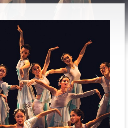
選
單)
Next