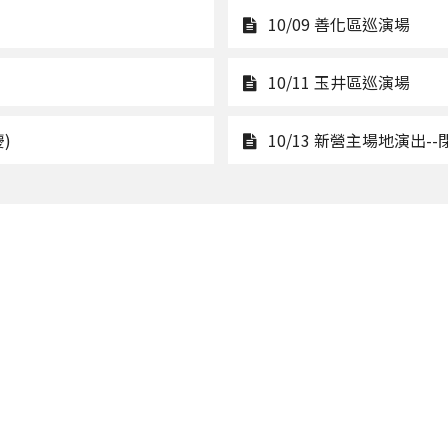
觀
10/09 善化區巡演場
看
10/0
觀
10/11 玉井區巡演場
善
看
化
10/1
觀
)
10/13 新營主場地演出
區
玉
看
巡
井
10/12
演
區
新
場
巡
化
演
區
場
巡
演
場
(18:00
新
化