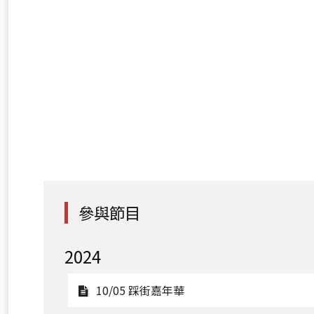
參與節目
2024
觀
10/05 踩街嘉年華
看