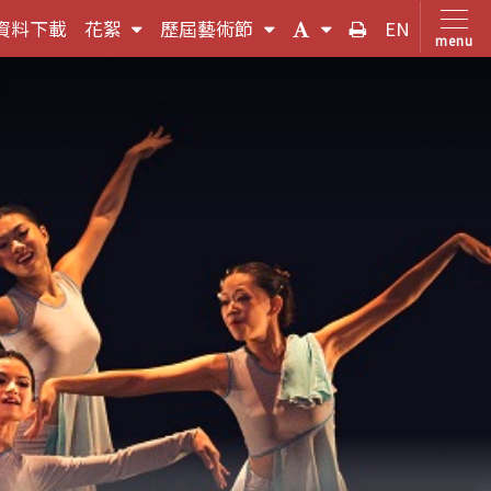
(按
(按
(字
友
資料下載
花絮
歷屆藝術節
EN
menu
鍵
鍵
體
善
盤
盤
大
列
，
[下]，
[下]，
小
印
向
向
切
下
下
換
展
展
(按
開
開
鍵
次
次
盤
選
選
[下]，
單)
單)
向
下
展
開
次