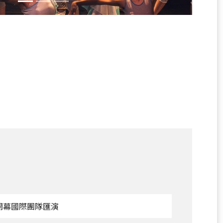
觀
--開幕國際團隊匯演
看