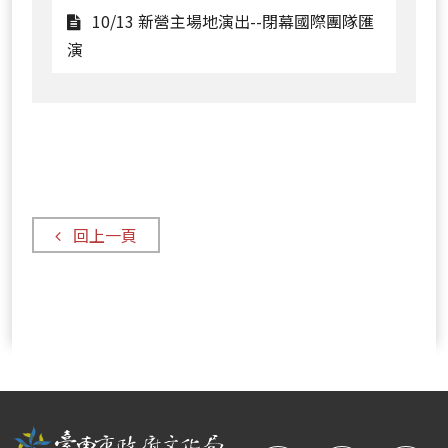
際
坊
巡
市
10/12
10/13 新營主場地演出--閉幕國際團隊匯
團
演
區
歸
觀
演
隊
場
巡
仁
看
匯
演
區
10/13
演
場
巡
新
演
營
場
主
場
回上一頁
地
演
出-
-
閉
幕
國
際