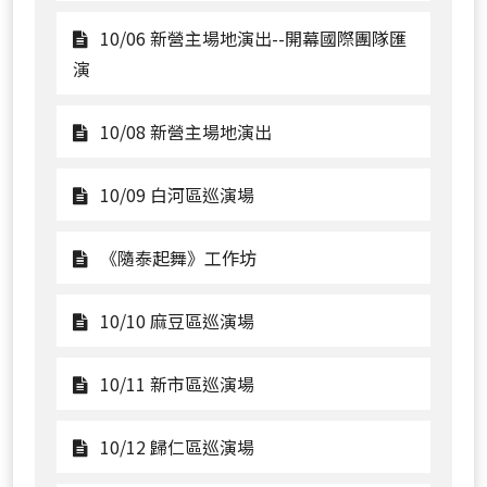
看
10/05
10/06 新營主場地演出--開幕國際團隊匯
踩
觀
演
街
看
嘉
10/06
觀
10/08 新營主場地演出
年
新
看
華
營
10/08
觀
10/09 白河區巡演場
主
新
看
場
營
10/09
觀
《隨泰起舞》工作坊
地
主
白
看
演
場
河
《隨
觀
10/10 麻豆區巡演場
出-
地
區
泰
看
-
演
巡
起
10/10
觀
10/11 新市區巡演場
開
出
演
舞》
麻
看
幕
場
工
豆
10/11
觀
10/12 歸仁區巡演場
國
作
區
新
看