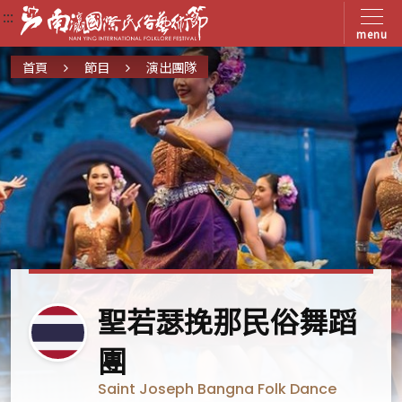
:::
:::
:::
menu
首頁
節目
演出團隊
泰
聖若瑟挽那民俗舞蹈
國
團
Saint Joseph Bangna Folk Dance