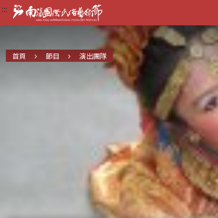
:::
:::
:::
首頁
節目
演出團隊