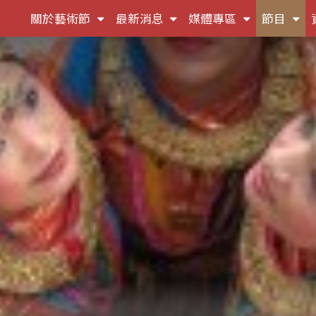
(按
(按
(按
(按
關於藝術節
最新消息
媒體專區
節目
鍵
鍵
鍵
鍵
盤
盤
盤
盤
[下]，
[下]，
[下]，
[下]
向
向
向
向
下
下
下
下
展
展
展
展
開
開
開
開
次
次
次
次
選
選
選
選
單)
單)
單)
單)