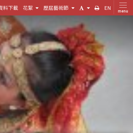
(按
(按
(字
友
資料下載
花絮
歷屆藝術節
EN
menu
鍵
鍵
體
善
盤
盤
大
列
，
[下]，
[下]，
小
印
向
向
切
下
下
換
展
展
(按
開
開
鍵
次
次
盤
選
選
[下]，
單)
單)
向
下
展
開
次